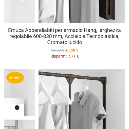
Emuca Appendiabiti per armadio Hang, larghezza
regolabile 600-830 mm, Acciaio e Tecnoplastica,
Cromato lucido
51,39 €
43,68 €
Risparmi:
7,71 €
A
OFFERTA
A
V