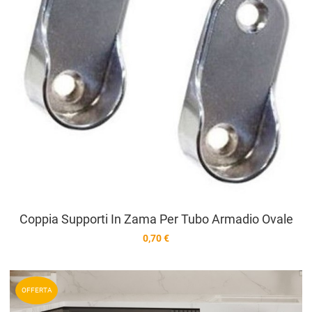
Coppia Supporti In Zama Per Tubo Armadio Ovale
0,70 €
A
OFFERTA