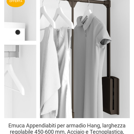
OFFERTA
A
V
Emuca Appendiabiti per armadio Hang, larghezza
regolabile 450-600 mm, Acciaio e Tecnoplastica,