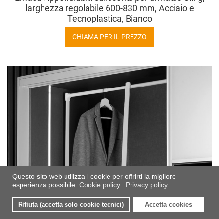
larghezza regolabile 600-830 mm, Acciaio e
Tecnoplastica, Bianco
CHIAMA PER IL PREZZO
A
A
V
Questo sito web utilizza i cookie per offrirti la migliore
esperienza possibile.
Cookie policy
Privacy policy
Rifiuta (accetta solo cookie tecnici)
Accetta cookies
0
0
0
I miei preferiti
Compara
Carre