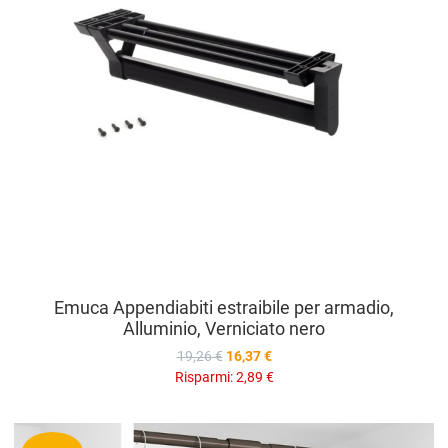
Emuca Appendiabiti estraibile per armadio,
Alluminio, Verniciato nero
19,26 €
16,37 €
Risparmi:
2,89 €
A