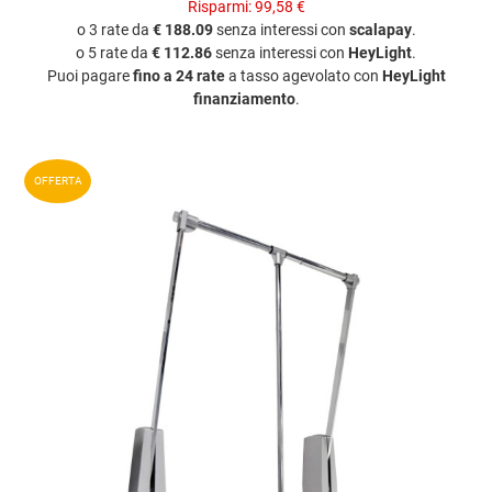
Risparmi:
99,58 €
o 3 rate da
€ 188.09
senza interessi con
scalapay
.
o 5 rate da
€ 112.86
senza interessi con
HeyLight
.
Puoi pagare
fino a 24 rate
a tasso agevolato con
HeyLight
finanziamento
.
A
OFFERTA
A
V