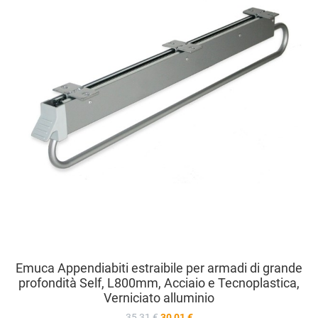
V
Emuca Appendiabiti estraibile per armadi di grande
profondità Self, L800mm, Acciaio e Tecnoplastica,
Verniciato alluminio
35,31 €
30,01 €