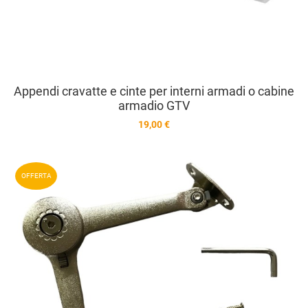
Appendi cravatte e cinte per interni armadi o cabine
armadio GTV
19,00 €
A
OFFERTA
A
V