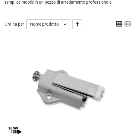
semplice mobile in un pezzo di arredamento professionale.
Grigl
L
+/-
Ordina per
Nome prodotto
A
A
V