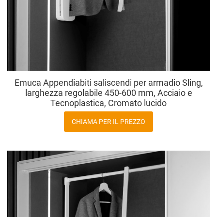
Emuca Appendiabiti saliscendi per armadio Sling,
larghezza regolabile 450-600 mm, Acciaio e
Tecnoplastica, Cromato lucido
CHIAMA PER IL PREZZO
A
A
V