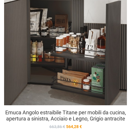
A
V
Emuca Angolo estraibile Titane per mobili da cucina,
apertura a sinistra, Acciaio e Legno, Grigio antracite
663,86 €
564,28 €