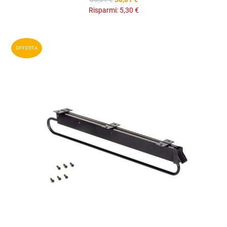
Risparmi:
5,30 €
A
OFFERTA
A
V