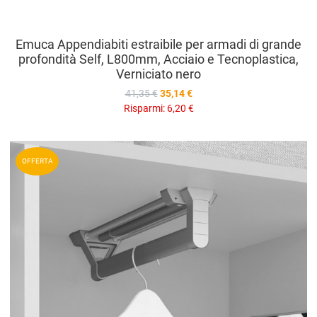
Emuca Appendiabiti estraibile per armadi di grande
profondità Self, L800mm, Acciaio e Tecnoplastica,
Verniciato nero
41,35 €
35,14 €
Risparmi:
6,20 €
A
OFFERTA
A
V