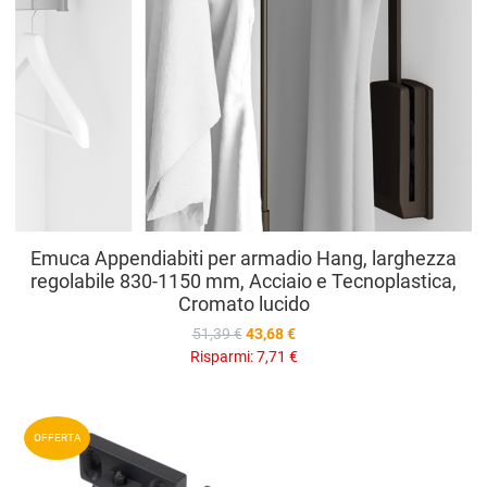
Emuca Appendiabiti per armadio Hang, larghezza
regolabile 830-1150 mm, Acciaio e Tecnoplastica,
Cromato lucido
51,39 €
43,68 €
Risparmi:
7,71 €
A
OFFERTA
A