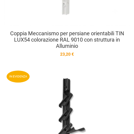
Coppia Meccanismo per persiane orientabili TIN
LUX54 colorazione RAL 9010 con struttura in
Alluminio
23,20 €
A
IN EVIDENZA
A
V