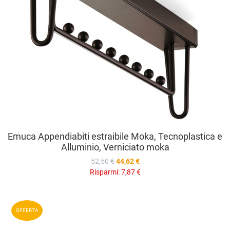
Emuca Appendiabiti estraibile Moka, Tecnoplastica e
Alluminio, Verniciato moka
52,50 €
44,62 €
Risparmi:
7,87 €
A
OFFERTA
A