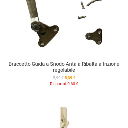
Braccetto Guida a Snodo Anta a Ribalta a frizione
regolabile
5,99 €
5,39 €
Risparmi:
0,60 €
A
A
V