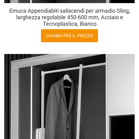
Emuca Appendiabiti saliscendi per armadio Sling,
larghezza regolabile 450-600 mm, Acciaio e
Tecnoplastica, Bianco
CHIAMA PER IL PREZZO
A
A
V