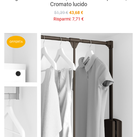
Cromato lucido
51,39 €
43,68 €
Risparmi:
7,71 €
A
OFFERTA
A
V