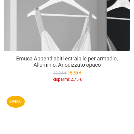
Emuca Appendiabiti estraibile per armadio,
Alluminio, Anodizzato opaco
18,34 €
15,59 €
Risparmi:
2,75 €
A
OFFERTA
A
V