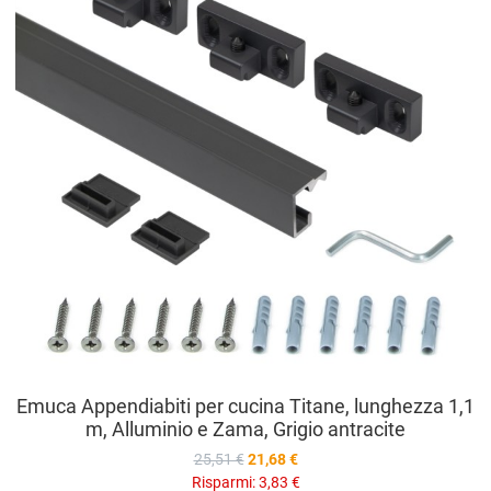
V
Emuca Appendiabiti per cucina Titane, lunghezza 1,1
m, Alluminio e Zama, Grigio antracite
25,51 €
21,68 €
Risparmi:
3,83 €