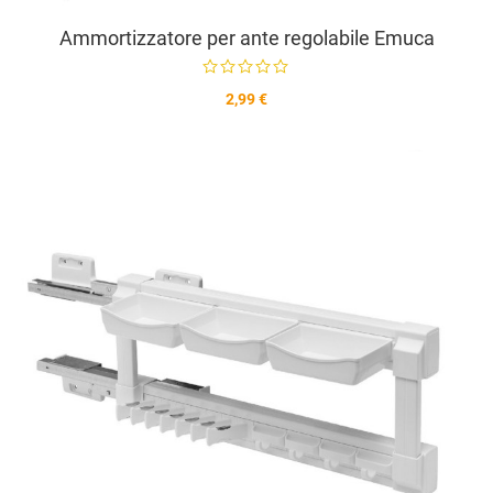
Ammortizzatore per ante regolabile Emuca
2,99 €
A
A
V