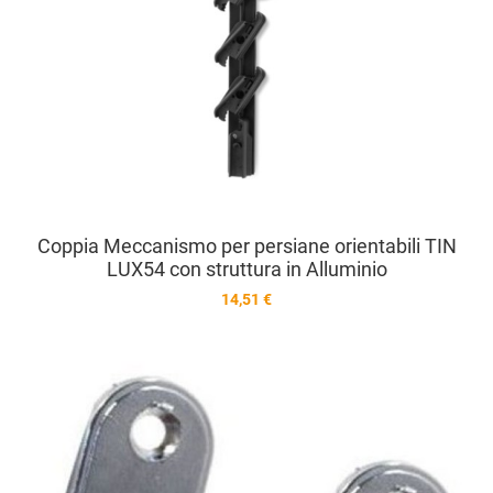
Coppia Meccanismo per persiane orientabili TIN
LUX54 con struttura in Alluminio
14,51 €
A
A
V