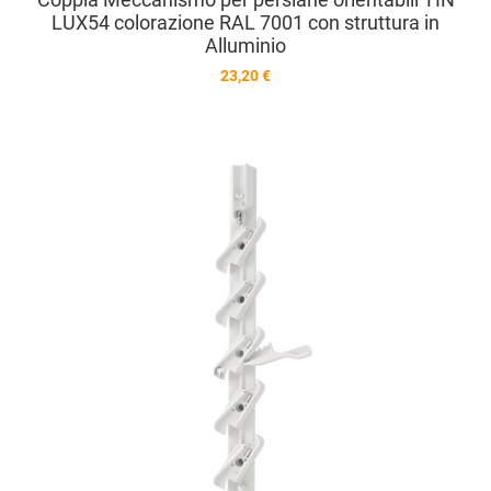
LUX54 colorazione RAL 7001 con struttura in
Alluminio
23,20 €
A
A
V