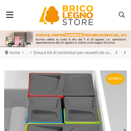
Home
Emuca Kit di contenitori per cassetti da cucina con base Recycle altezza 266 mm, 2x15 lt, 2x7 lt, modulo 800 mm, Grigio antracite
OFFERTA