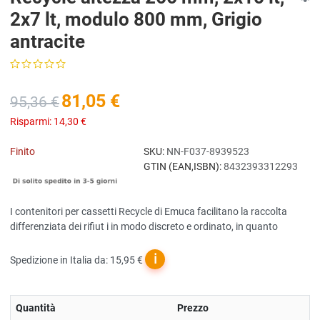
2x7 lt, modulo 800 mm, Grigio
antracite
81,05 €
95,36 €
Risparmi:
14,30 €
Finito
SKU:
NN-F037-8939523
GTIN (EAN,ISBN):
8432393312293
I contenitori per cassetti Recycle di Emuca facilitano la raccolta
differenziata dei rifiut i in modo discreto e ordinato, in quanto
ℹ
Spedizione in Italia da: 15,95 €
Quantità
Prezzo