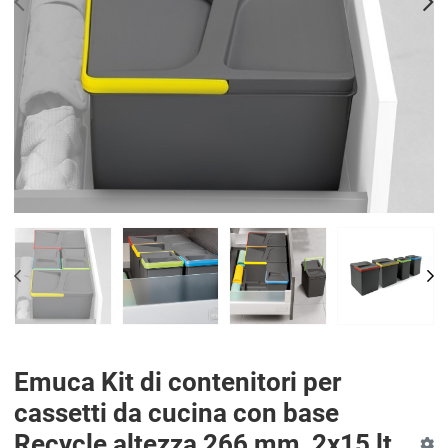
PREV
N
PREV
NE
Emuca Kit di contenitori per
cassetti da cucina con base
Recycle altezza 266 mm, 2x15 lt,