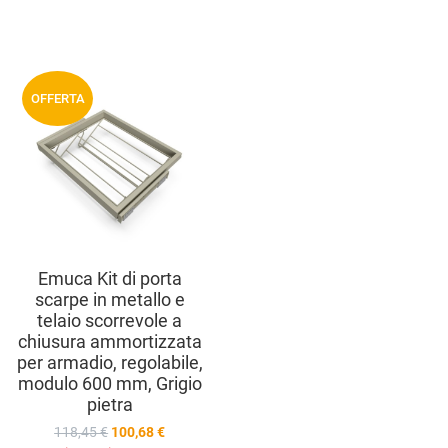
Aggiungi ai preferiti
OFFERTA
Aggiungi a
compara prodotti
Vista anteprima
Emuca Kit di porta
scarpe in metallo e
telaio scorrevole a
chiusura ammortizzata
per armadio, regolabile,
modulo 600 mm, Grigio
pietra
118,45 €
100,68 €