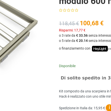
modulo 600 m
100,68 €
118,45 €
Risparmi:
17,77 €
o 3 rate da
€ 33.56
senza interess
o 5 rate da
€ 20.14
senza interess
o finanziamento con
pa
Disponibile
Kit composto da una scarpiera in f
Hack è realizzato con uno stile mi
ℹ
Spedizione in Italia da: 15,95 €