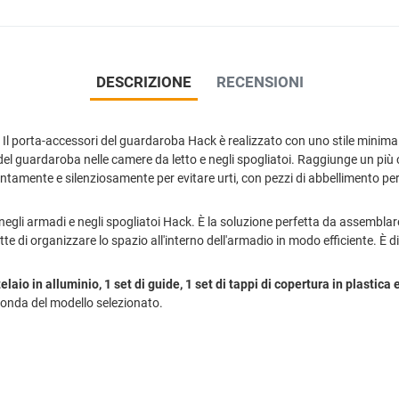
DESCRIZIONE
RECENSIONI
. Il porta-accessori del guardaroba Hack è realizzato con uno stile minima
del guardaroba nelle camere da letto e negli spogliatoi. Raggiunge un più
i lentamente e silenziosamente per evitare urti, con pezzi di abbellimento p
negli armadi e negli spogliatoi Hack. È la soluzione perfetta da assemblare
e di organizzare lo spazio all'interno dell'armadio in modo efficiente. È 
laio in alluminio, 1 set di guide, 1 set di tappi di copertura in plastica
seconda del modello selezionato.