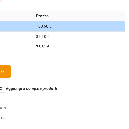
Prezzo
100,68 €
85,58 €
75,51 €
Aggiungi a
compara prodotti
otto
tine