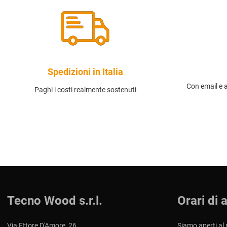
Spedizioni in Italia
Con email e 
Paghi i costi realmente sostenuti
Tecno Wood s.r.l.
Orari di 
Via Ettore D'Amore, 26
Siamo aperti al 