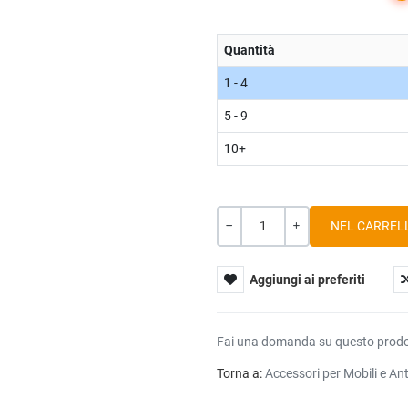
Quantità
1 - 4
5 - 9
10+
Quantità
-
+
Aggiungi ai preferiti
Fai una domanda su questo prod
Torna a:
Accessori per Mobili e An