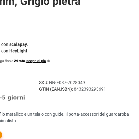
m, Grigio pietra
i con
scalapay
.
i con
HeyLight
.
ga fino a
24 rate
,
scopri di più
SKU:
NN-F037-7028049
GTIN (EAN,ISBN):
8432393293691
ilo metallico e un telaio con guide. Il porta-accessori del guardaroba
nimalista