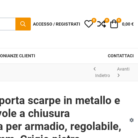
0
0
0
I miei preferiti
Compara
Carrello
ACCESSO / REGISTRATI
0,00 €
ONIANZE CLIENTI
CONTATTACI
Avanti
Indietro
porta scarpe in metallo e
vole a chiusura
 per armadio, regolabile,