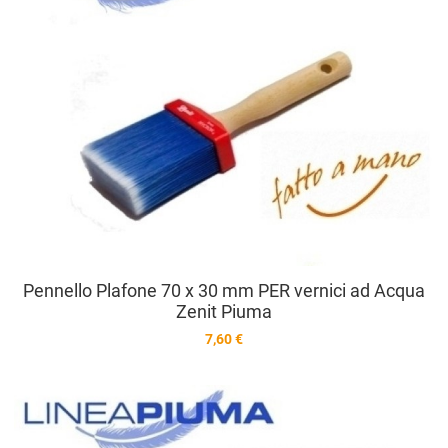
A
V
Pennello Plafone 70 x 30 mm PER vernici ad Acqua
Zenit Piuma
7,60 €
A
A