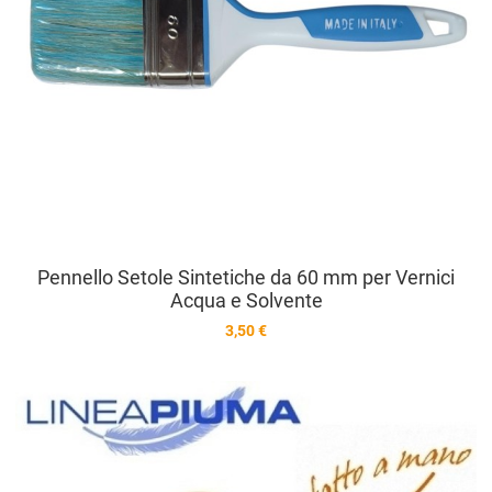
Pennello Setole Sintetiche da 60 mm per Vernici
Acqua e Solvente
3,50 €
A
A