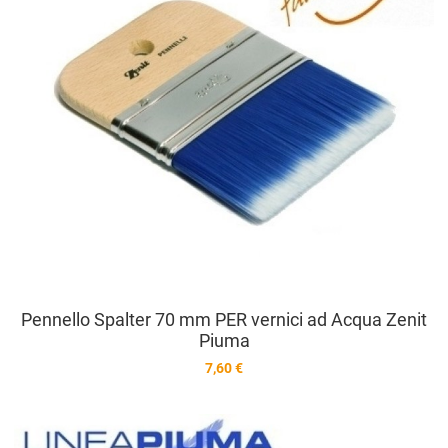
V
Pennello Spalter 70 mm PER vernici ad Acqua Zenit
Piuma
7,60 €
A