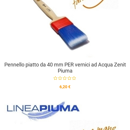
Pennello piatto da 40 mm PER vernici ad Acqua Zenit
Piuma
6,20 €
A
A