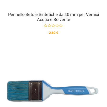
Pennello Setole Sintetiche da 40 mm per Vernici
Acqua e Solvente
2,60 €
A
A
V