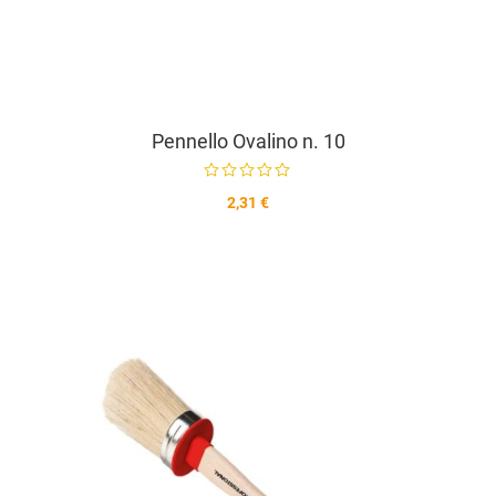
Pennello Ovalino n. 10
2,31 €
A
A
V