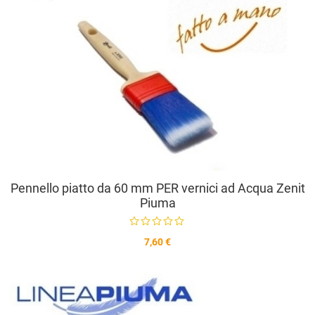
V
Pennello piatto da 60 mm PER vernici ad Acqua Zenit
Piuma
7,60 €
A