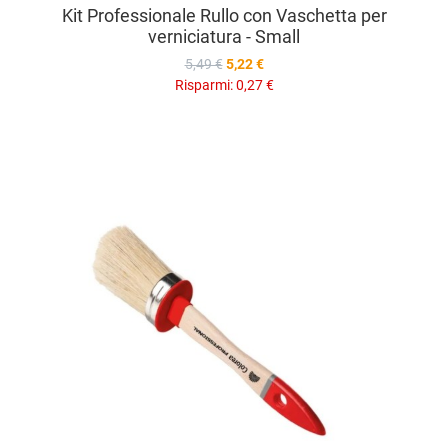
Kit Professionale Rullo con Vaschetta per
verniciatura - Small
5,49 €
5,22 €
Risparmi:
0,27 €
A
A
V