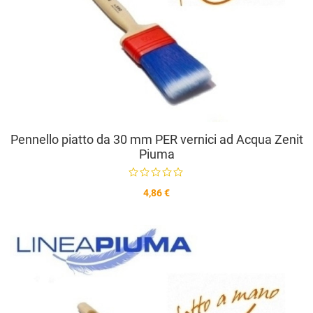
Pennello piatto da 30 mm PER vernici ad Acqua Zenit
Piuma
4,86 €
A
A
V