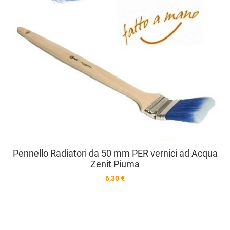
V
Pennello Radiatori da 50 mm PER vernici ad Acqua
Zenit Piuma
6,30 €
A