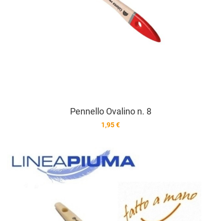
Pennello Ovalino n. 8
1,95 €
A
A
V