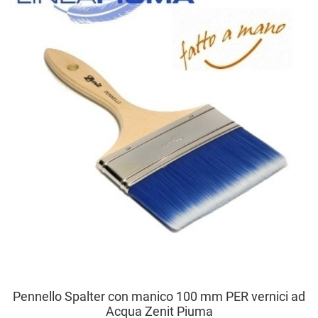
A
V
Pennello Spalter con manico 100 mm PER vernici ad
Acqua Zenit Piuma