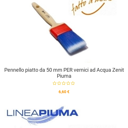
V
Pennello piatto da 50 mm PER vernici ad Acqua Zenit
Piuma
6,60 €
A
A