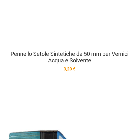
Pennello Setole Sintetiche da 50 mm per Vernici
Acqua e Solvente
3,20 €
A
A
V