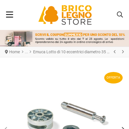
Home
Emuca Lotto di 10 eccentrici diametro 35 mm con perno, bussola M8 e copertura in Tecnoplastica Bianca, per pannelli da 20 mm, Zama e Acciaio
OFFERTA