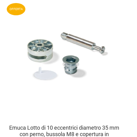
Aggiun
OFFERTA
Aggiu
Vista
Emuca Lotto di 10 eccentrici diametro 35 mm
con perno, bussola M8 e copertura in