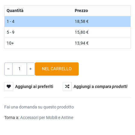
Quantità
Prezzo
1 - 4
18,58 €
5 - 9
15,80 €
10+
13,94 €
Quantità
-
+
Aggiungi ai preferiti
Aggiungi a
compara prodotti
Fai una domanda su questo prodotto
Torna a:
Accessori per Mobili e Antine