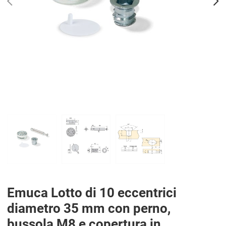
PREV
N
Emuca Lotto di 10 eccentrici
diametro 35 mm con perno,
bussola M8 e copertura in