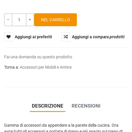
Quantità
-
+
Aggiungi ai preferiti
Aggiungi a
compara prodotti
Fai una domanda su questo prodotto
Torna a:
Accessori per Mobili e Antine
DESCRIZIONE
RECENSIONI
Gamma di accessori da appendere a la parete della cucina. Ora
avrai tutti gli accessori a portata di mano e più spazio sul piano di