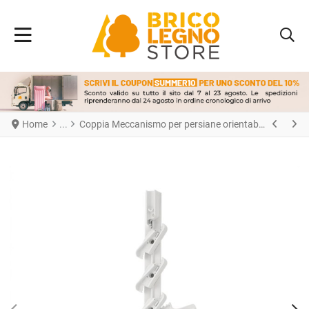
Home
Coppia Meccanismo per persiane orientabili TIN LUX54 colorazione RAL 9010 con struttura in Alluminio