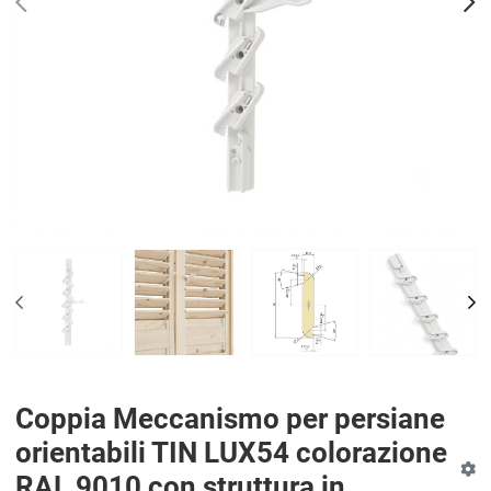
PREV
N
PREV
NE
Coppia Meccanismo per persiane
orientabili TIN LUX54 colorazione
RAL 9010 con struttura in