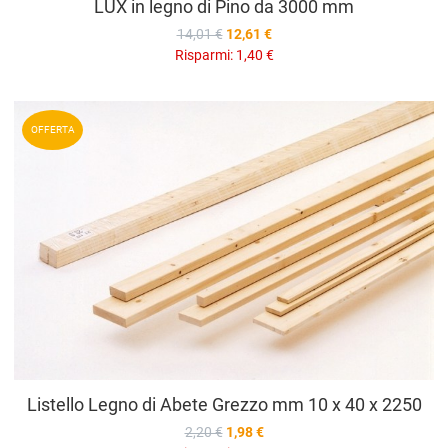
LUX in legno di Pino da 3000 mm
14,01 €
12,61 €
Risparmi:
1,40 €
A
OFFERTA
A
V
Listello Legno di Abete Grezzo mm 10 x 40 x 2250
2,20 €
1,98 €