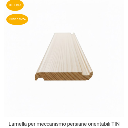
A
OFFERTA
A
IN EVIDENZA
V
Lamella per meccanismo persiane orientabili TIN