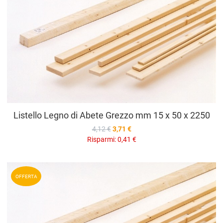
V
Listello Legno di Abete Grezzo mm 15 x 50 x 2250
4,12 €
3,71 €
Risparmi:
0,41 €
A
OFFERTA
A
V