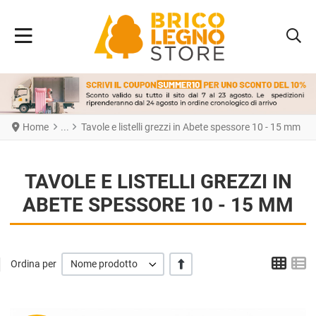
Home
Tavole e listelli grezzi in Abete spessore 10 - 15 mm
TAVOLE E LISTELLI GREZZI IN
ABETE SPESSORE 10 - 15 MM
Grigl
L
+/-
Ordina per
Nome prodotto