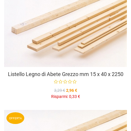
A
V
Listello Legno di Abete Grezzo mm 15 x 40 x 2250
3,29 €
2,96 €
Risparmi:
0,33 €
A
OFFERTA
A