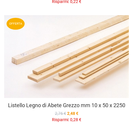
Risparmi:
0,22 €
A
OFFERTA
A
V
Listello Legno di Abete Grezzo mm 10 x 50 x 2250
2,76 €
2,48 €
Risparmi:
0,28 €