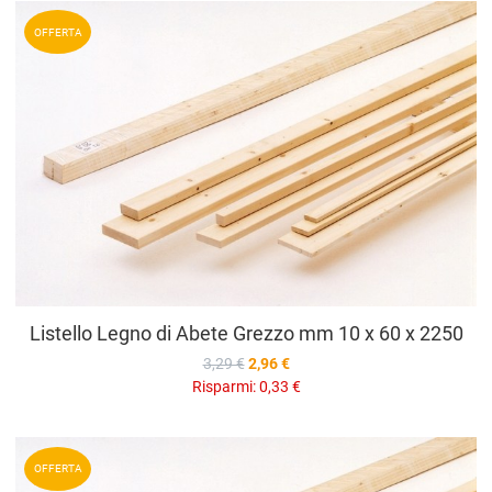
A
OFFERTA
A
V
Listello Legno di Abete Grezzo mm 10 x 60 x 2250
3,29 €
2,96 €
Risparmi:
0,33 €
A
OFFERTA