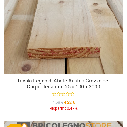
Tavola Legno di Abete Austria Grezzo per
Carpenteria mm 25 x 100 x 3000
4,68 €
4,22 €
Risparmi:
0,47 €
A