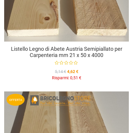
Listello Legno di Abete Austria Semipiallato per
Carpenteria mm 21 x 50 x 4000
5,14 €
4,62 €
Risparmi:
0,51 €
A
OFFERTA
A
V