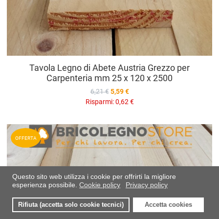
Tavola Legno di Abete Austria Grezzo per
Carpenteria mm 25 x 120 x 2500
6,21 €
5,59 €
Risparmi:
0,62 €
A
OFFERTA
A
V
Questo sito web utilizza i cookie per offrirti la migliore
esperienza possibile.
Cookie policy
Privacy policy
Rifiuta (accetta solo cookie tecnici)
Accetta cookies
0
0
0
I miei preferiti
Compara
Carre