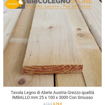
A
OFFERTA
A
V
Tavola Legno di Abete Austria Grezzo qualità
IMBALLO mm 25 x 100 x 3000 Con Smusso
4,16 €
3,74 €