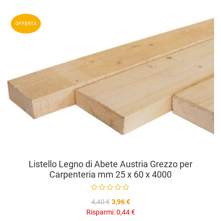
A
OFFERTA
A
V
Listello Legno di Abete Austria Grezzo per
Carpenteria mm 25 x 60 x 4000
4,40 €
3,96 €
Risparmi:
0,44 €