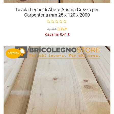
Tavola Legno di Abete Austria Grezzo per
Carpenteria mm 25 x 120 x 2000
4,14 €
3,72 €
Risparmi:
0,41 €
A
OFFERTA
A
V