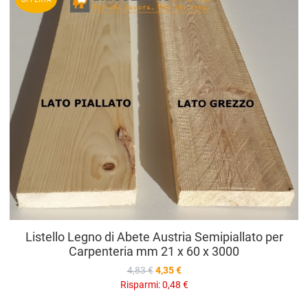
A
V
Listello Legno di Abete Austria Semipiallato per
Carpenteria mm 21 x 60 x 3000
4,83 €
4,35 €
Risparmi:
0,48 €