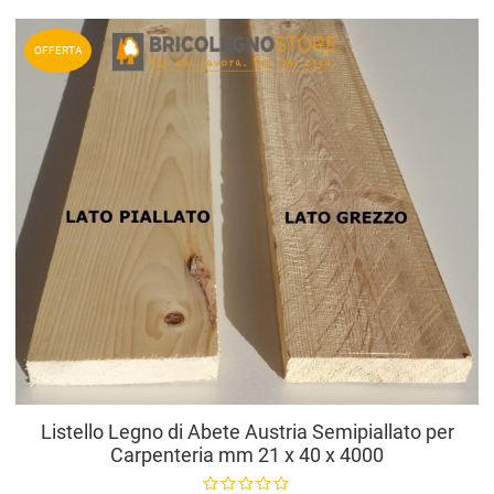
A
OFFERTA
A
V
Listello Legno di Abete Austria Semipiallato per
Carpenteria mm 21 x 40 x 4000