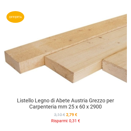
A
OFFERTA
A
V
Listello Legno di Abete Austria Grezzo per
Carpenteria mm 25 x 60 x 2900
3,10 €
2,79 €
Risparmi:
0,31 €