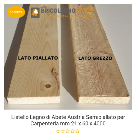
A
OFFERTA
A
V
Listello Legno di Abete Austria Semipiallato per
Carpenteria mm 21 x 60 x 4000