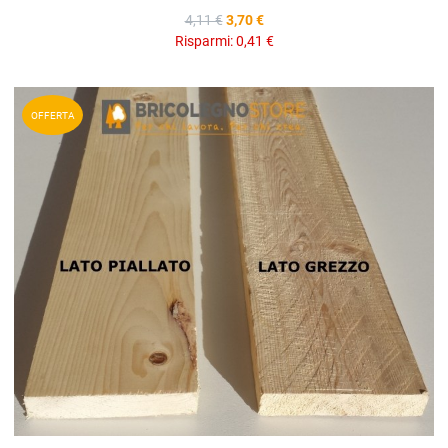
4,11 €
3,70 €
Risparmi:
0,41 €
A
OFFERTA
A
V