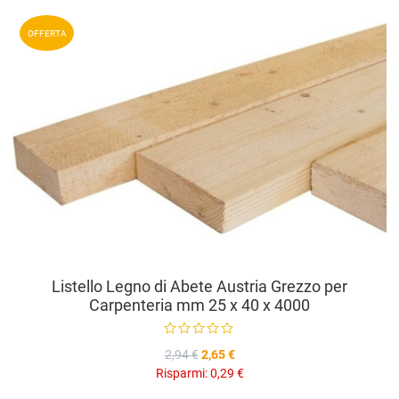
A
OFFERTA
A
V
Listello Legno di Abete Austria Grezzo per
Carpenteria mm 25 x 40 x 4000
2,94 €
2,65 €
Risparmi:
0,29 €