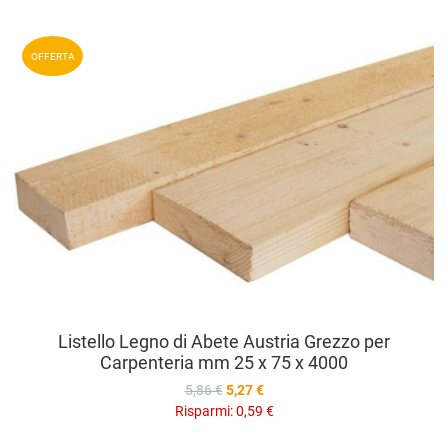
A
OFFERTA
A
V
Listello Legno di Abete Austria Grezzo per
Carpenteria mm 25 x 75 x 4000
5,86 €
5,27 €
Risparmi:
0,59 €