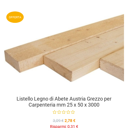
A
OFFERTA
A
V
Listello Legno di Abete Austria Grezzo per
Carpenteria mm 25 x 50 x 3000
3,09 €
2,78 €
Risparmi:
0,31 €