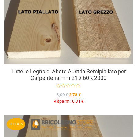
Listello Legno di Abete Austria Semipiallato per
Carpenteria mm 21 x 60 x 2000
3,09 €
2,78 €
Risparmi:
0,31 €
A
OFFERTA
A