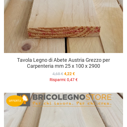
Tavola Legno di Abete Austria Grezzo per
Carpenteria mm 25 x 100 x 2900
4,68 €
4,22 €
Risparmi:
0,47 €
A
OFFERTA
A
V