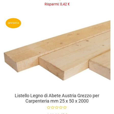
Risparmi:
0,42 €
A
OFFERTA
A
V
Listello Legno di Abete Austria Grezzo per
Carpenteria mm 25 x 50 x 2000