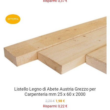
Risparmi:
0,37 €
A
OFFERTA
A
V
Listello Legno di Abete Austria Grezzo per
Carpenteria mm 25 x 60 x 2000
2,20 €
1,98 €
Risparmi:
0,22 €