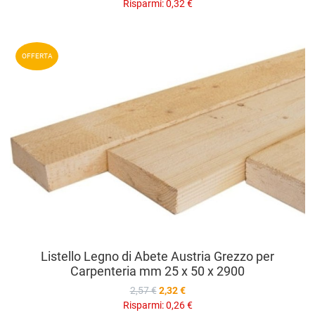
Risparmi:
0,32 €
A
OFFERTA
A
V
Listello Legno di Abete Austria Grezzo per
Carpenteria mm 25 x 50 x 2900
2,57 €
2,32 €
Risparmi:
0,26 €