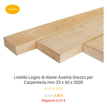
A
OFFERTA
A
V
Listello Legno di Abete Austria Grezzo per
Carpenteria mm 25 x 60 x 3000
3,72 €
3,35 €
Risparmi:
0,37 €