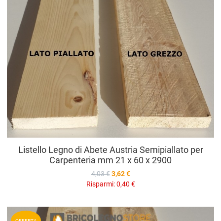
V
Listello Legno di Abete Austria Semipiallato per
Carpenteria mm 21 x 60 x 2900
4,03 €
3,62 €
Risparmi:
0,40 €
A
OFFERTA