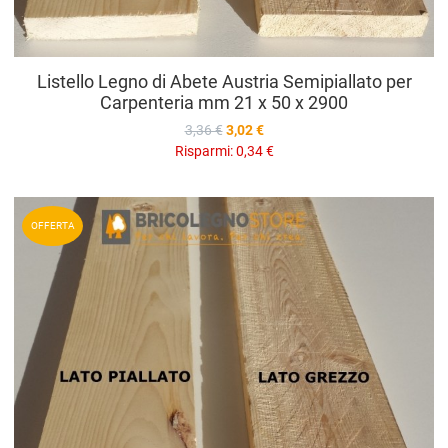
Listello Legno di Abete Austria Semipiallato per
Carpenteria mm 21 x 50 x 2900
3,36 €
3,02 €
Risparmi:
0,34 €
A
OFFERTA
A
V