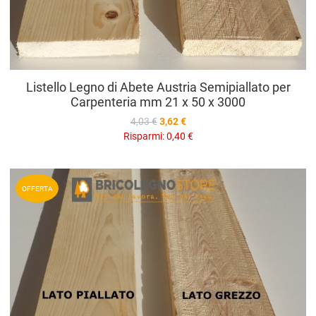
Listello Legno di Abete Austria Semipiallato per
Carpenteria mm 21 x 50 x 3000
4,03 €
3,62 €
Risparmi:
0,40 €
A
OFFERTA
A
V