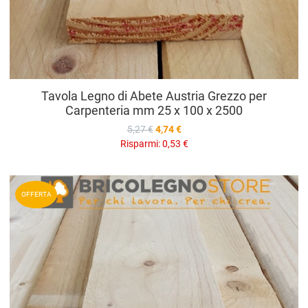
Tavola Legno di Abete Austria Grezzo per
Carpenteria mm 25 x 100 x 2500
5,27 €
4,74 €
Risparmi:
0,53 €
A
OFFERTA
A
V