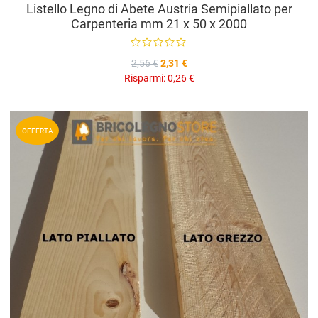
Listello Legno di Abete Austria Semipiallato per
Carpenteria mm 21 x 50 x 2000
2,56 €
2,31 €
Risparmi:
0,26 €
A
OFFERTA
A
V