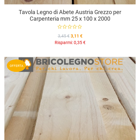
Tavola Legno di Abete Austria Grezzo per
Carpenteria mm 25 x 100 x 2000
3,45 €
3,11 €
Risparmi:
0,35 €
A
OFFERTA
A
V