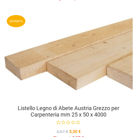
A
OFFERTA
A
V
Listello Legno di Abete Austria Grezzo per
Carpenteria mm 25 x 50 x 4000
3,67 €
3,30 €