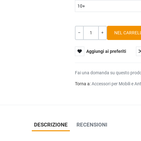
10+
Quantità
-
+
Aggiungi ai preferiti
Fai una domanda su questo prod
Torna a:
Accessori per Mobili e An
DESCRIZIONE
RECENSIONI