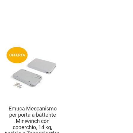
Aggiungi ai preferiti
OFFERTA
Aggiungi a
compara prodotti
Vista anteprima
Emuca Meccanismo
per porta a battente
Miniwinch con
coperchio, 14 kg,