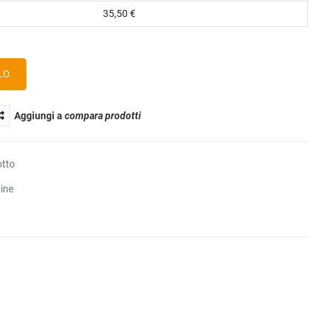
35,50 €
Aggiungi a
compara prodotti
otto
tine