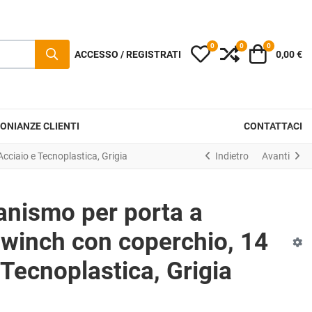
0
0
0
I miei preferiti
Compara
Carrello
ACCESSO / REGISTRATI
0,00 €
ONIANZE CLIENTI
CONTATTACI
ciaio e Tecnoplastica, Grigia
Indietro
Avanti
nismo per porta a
iwinch con coperchio, 14
 Tecnoplastica, Grigia