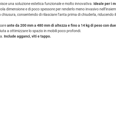
nisce una soluzione estetica funzionale e molto innovativa.
Ideale per i m
a dimensione e di poco spessore per renderlo meno invasivo nell’insieme d
chiusura, consentendo di rilasciare l’anta prima di chiuderla, riducendo i
usare
ante da 200 mm a 480 mm di altezza e fino a 14 kg di peso con du
aiuta a ottimizzare lo spazio in mobili poco profondi.
ra.
Include agganci, viti e tappo.