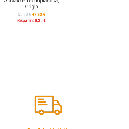
Acciaio e Tecnoplastica,
Grigia
55,68 €
47,33 €
Risparmi:
8,35 €