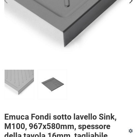
PREV
N
Emuca Fondi sotto lavello Sink,
M100, 967x580mm, spessore
della tavola 16mm, tagliabile,