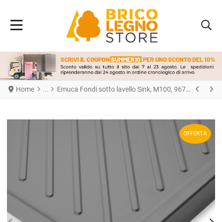
Home
Emuca Fondi sotto lavello Sink, M100, 967x580mm, spessore della tavola 16mm, tagliabile, Tecnoplastica, Grigio antracite
OFFERTA