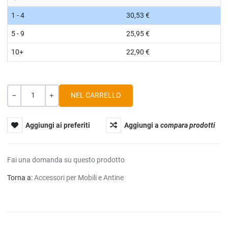
1 - 4
30,53 €
5 - 9
25,95 €
10+
22,90 €
Quantità
-
+
Aggiungi ai preferiti
Aggiungi a
compara prodotti
Fai una domanda su questo prodotto
Torna a:
Accessori per Mobili e Antine