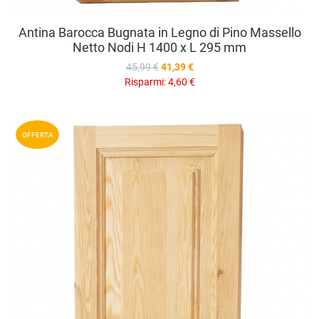
Antina Barocca Bugnata in Legno di Pino Massello
Netto Nodi H 1400 x L 295 mm
45,99 €
41,39 €
Risparmi:
4,60 €
A
OFFERTA
A
V