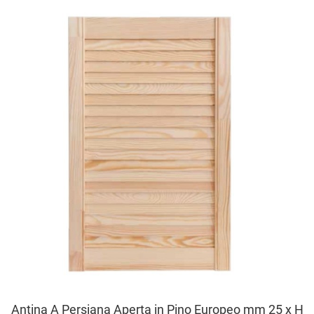
A
A
V
Antina A Persiana Aperta in Pino Europeo mm 25 x H