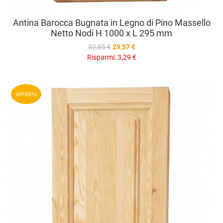
Antina Barocca Bugnata in Legno di Pino Massello
Netto Nodi H 1000 x L 295 mm
32,85 €
29,57 €
Risparmi:
3,29 €
A
OFFERTA
A
V