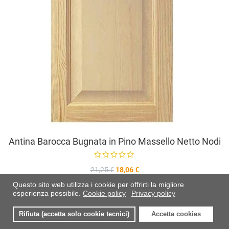
Antina Barocca Bugnata in Pino Massello Netto Nodi
21,25 €
18,06 €
Risparmi:
3,19 €
Questo sito web utilizza i cookie per offrirti la migliore
esperienza possibile.
Cookie policy
Privacy policy
A
Rifiuta (accetta solo cookie tecnici)
Accetta cookies
0
0
0
I miei preferiti
Compara
Carre