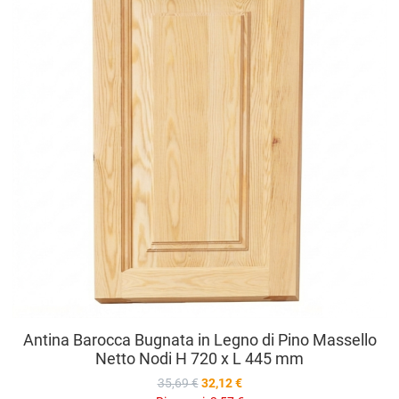
V
Antina Barocca Bugnata in Legno di Pino Massello
Netto Nodi H 720 x L 445 mm
35,69 €
32,12 €