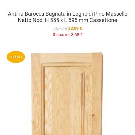
Antina Barocca Bugnata in Legno di Pino Massello
Netto Nodi H 555 x L 595 mm Cassettone
36,77 €
33,09 €
Risparmi:
3,68 €
A
OFFERTA
A
V