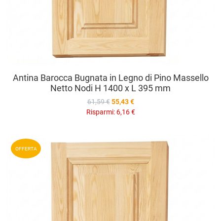
Antina Barocca Bugnata in Legno di Pino Massello
Netto Nodi H 1400 x L 395 mm
61,59 €
55,43 €
Risparmi:
6,16 €
A
OFFERTA
A
V