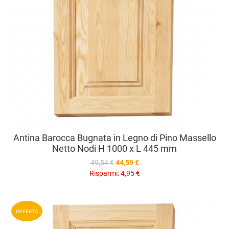
Antina Barocca Bugnata in Legno di Pino Massello
Netto Nodi H 1000 x L 445 mm
49,54 €
44,59 €
Risparmi:
4,95 €
A
OFFERTA
A