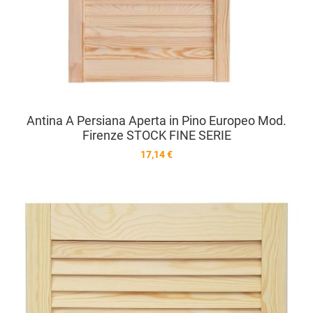
Antina A Persiana Aperta in Pino Europeo Mod.
Firenze STOCK FINE SERIE
17,14 €
A
A
V