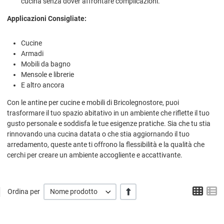
cucina senza dover affrontare complicazioni.
Applicazioni Consigliate:
Cucine
Armadi
Mobili da bagno
Mensole e librerie
E altro ancora
Con le antine per cucine e mobili di Bricolegnostore, puoi
trasformare il tuo spazio abitativo in un ambiente che riflette il tuo
gusto personale e soddisfa le tue esigenze pratiche. Sia che tu stia
rinnovando una cucina datata o che stia aggiornando il tuo
arredamento, queste ante ti offrono la flessibilità e la qualità che
cerchi per creare un ambiente accogliente e accattivante.
Grigl
L
+/-
Ordina per
Nome prodotto