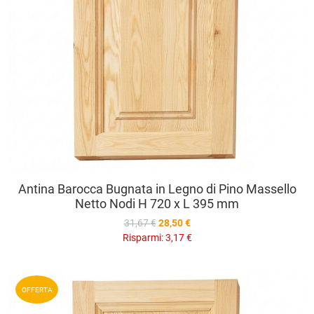
Antina Barocca Bugnata in Legno di Pino Massello
Netto Nodi H 720 x L 395 mm
31,67 €
28,50 €
Risparmi:
3,17 €
A
OFFERTA
A