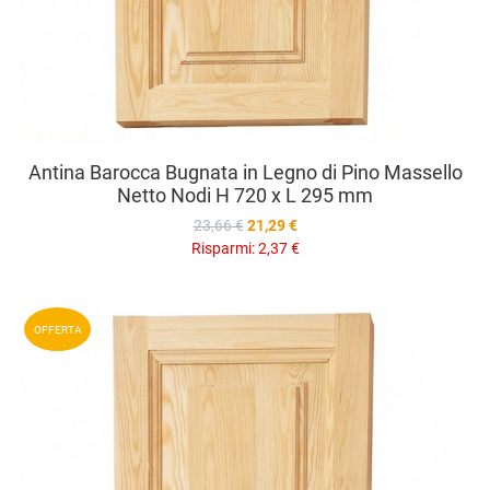
Antina Barocca Bugnata in Legno di Pino Massello
Netto Nodi H 720 x L 295 mm
23,66 €
21,29 €
Risparmi:
2,37 €
A
OFFERTA
A
V