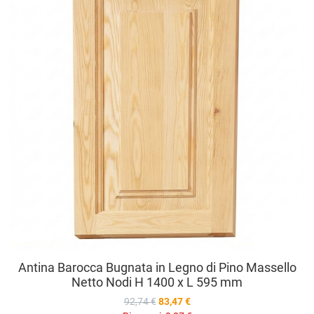
V
Antina Barocca Bugnata in Legno di Pino Massello
Netto Nodi H 1400 x L 595 mm
92,74 €
83,47 €