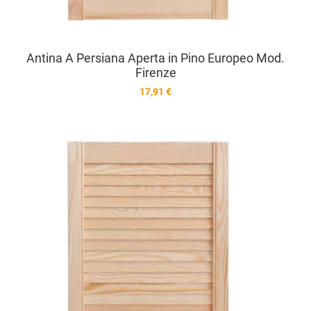
Antina A Persiana Aperta in Pino Europeo Mod.
Firenze
17,91 €
A
A
V