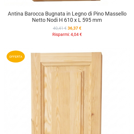
Antina Barocca Bugnata in Legno di Pino Massello
Netto Nodi H 610 x L 595 mm
40,41 €
36,37 €
Risparmi:
4,04 €
A
OFFERTA
A
V