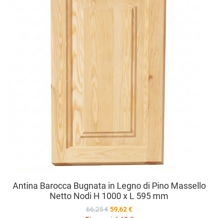
V
Antina Barocca Bugnata in Legno di Pino Massello
Netto Nodi H 1000 x L 595 mm
66,25 €
59,62 €