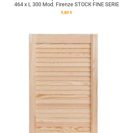
464 x L 300 Mod. Firenze STOCK FINE SERIE
9,80 €
A
A
V