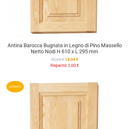
Antina Barocca Bugnata in Legno di Pino Massello
Netto Nodi H 610 x L 295 mm
20,04 €
18,04 €
Risparmi:
2,00 €
A
OFFERTA
A
V