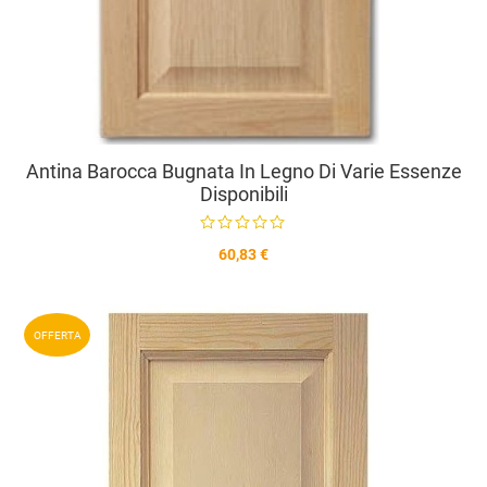
Antina Barocca Bugnata In Legno Di Varie Essenze
Disponibili
60,83 €
A
OFFERTA
A
V