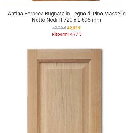
Antina Barocca Bugnata in Legno di Pino Massello
Netto Nodi H 720 x L 595 mm
47,70 €
42,93 €
Risparmi:
4,77 €
A
A
V