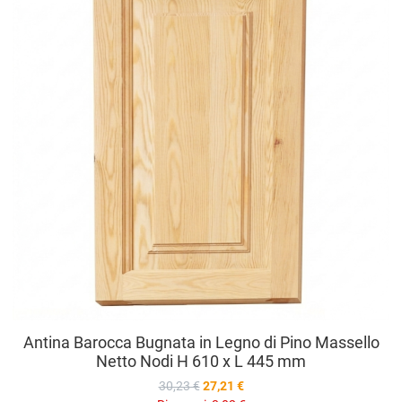
V
Antina Barocca Bugnata in Legno di Pino Massello
Netto Nodi H 610 x L 445 mm
30,23 €
27,21 €