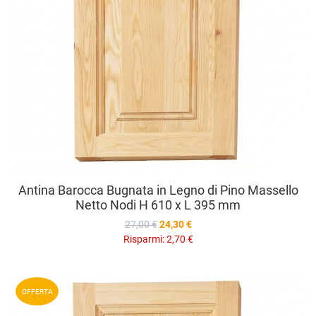
Antina Barocca Bugnata in Legno di Pino Massello
Netto Nodi H 610 x L 395 mm
27,00 €
24,30 €
Risparmi:
2,70 €
A
OFFERTA
A