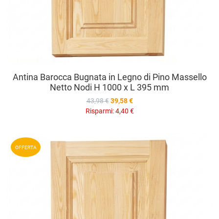
Antina Barocca Bugnata in Legno di Pino Massello
Netto Nodi H 1000 x L 395 mm
43,98 €
39,58 €
Risparmi:
4,40 €
A
OFFERTA
A
V