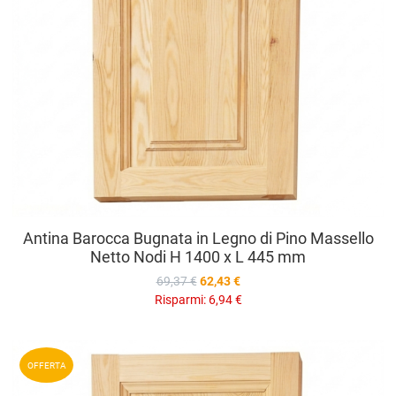
Antina Barocca Bugnata in Legno di Pino Massello
Netto Nodi H 1400 x L 445 mm
69,37 €
62,43 €
Risparmi:
6,94 €
A
OFFERTA
A