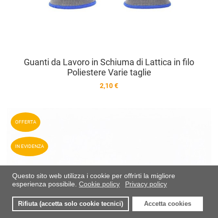
Guanti da Lavoro in Schiuma di Lattica in filo
Poliestere Varie taglie
2,10 €
A
OFFERTA
A
IN EVIDENZA
V
Questo sito web utilizza i cookie per offrirti la migliore
esperienza possibile.
Cookie policy
Privacy policy
Rifiuta (accetta solo cookie tecnici)
Accetta cookies
0
0
0
I miei preferiti
Compara
Carre