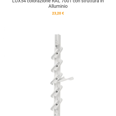
LUX54 colorazione RAL 7001 con struttura in
Alluminio
23,20 €
A
A
V