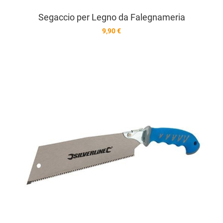
Segaccio per Legno da Falegnameria
9,90 €
A
A
V