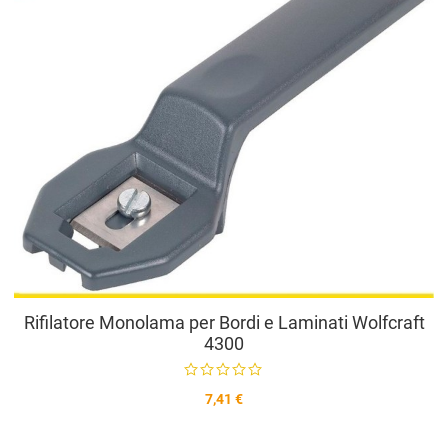
V
Rifilatore Monolama per Bordi e Laminati Wolfcraft
4300
7,41 €