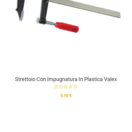
Strettoio Con Impugnatura In Plastica Valex
5,10 €
A
A