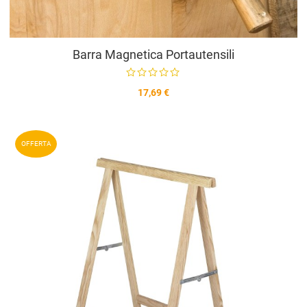
Barra Magnetica Portautensili
17,69 €
A
OFFERTA
A
V