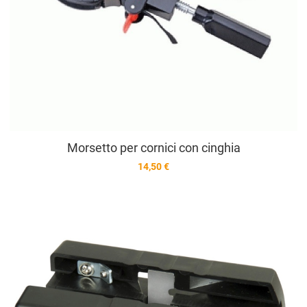
Morsetto per cornici con cinghia
14,50 €
A
A
V