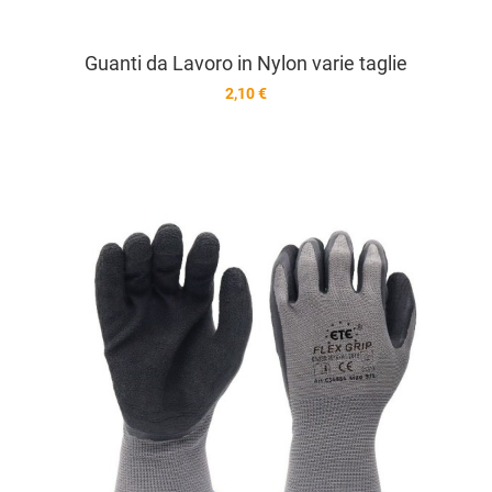
Guanti da Lavoro in Nylon varie taglie
2,10 €
A
A
V