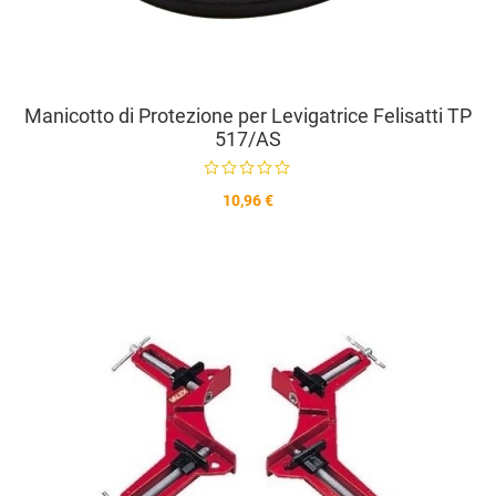
Manicotto di Protezione per Levigatrice Felisatti TP
517/AS
10,96 €
A
A
V