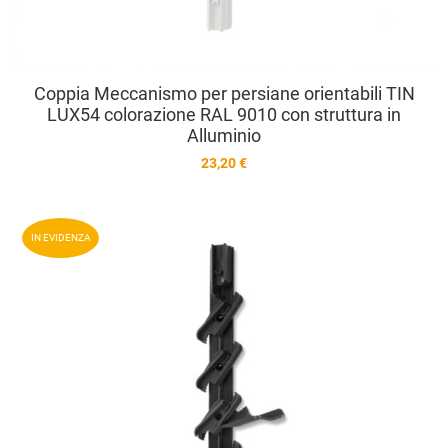
Coppia Meccanismo per persiane orientabili TIN
LUX54 colorazione RAL 9010 con struttura in
Alluminio
23,20 €
A
IN EVIDENZA
A
V