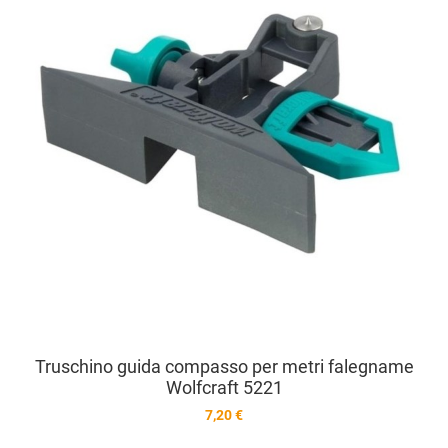
V
Truschino guida compasso per metri falegname
Wolfcraft 5221
7,20 €