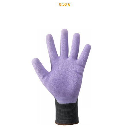
0,50 €
A
A
V