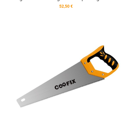
52,50 €
A
A
V