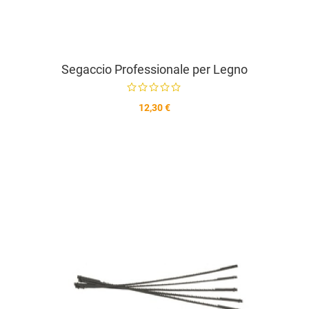
Segaccio Professionale per Legno
12,30 €
A
A
V