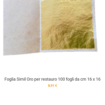
Foglia Simil Oro per restauro 100 fogli da cm 16 x 16
8,91 €
A