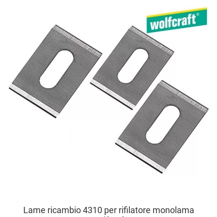
A
A
V
Lame ricambio 4310 per rifilatore monolama