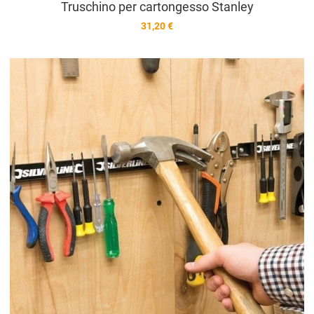
Truschino per cartongesso Stanley
31,20 €
A
A
V