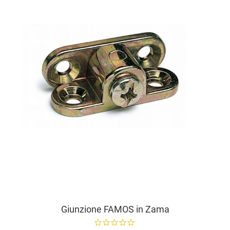
A
V
Giunzione FAMOS in Zama