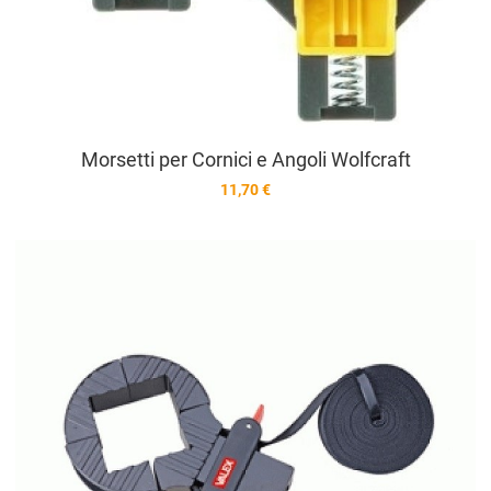
Morsetti per Cornici e Angoli Wolfcraft
11,70 €
A
A
V