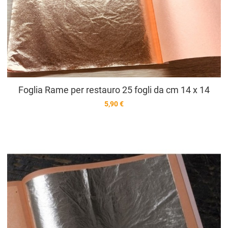
Foglia Rame per restauro 25 fogli da cm 14 x 14
5,90 €
A
A
V