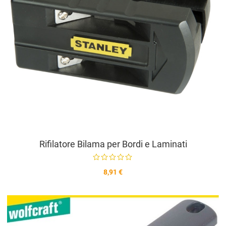
Rifilatore Bilama per Bordi e Laminati
8,91 €
A
A