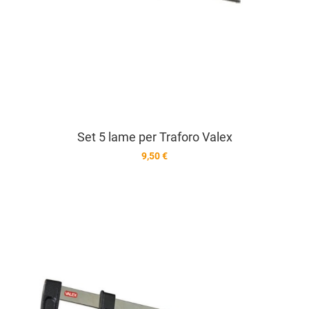
Set 5 lame per Traforo Valex
9,50 €
A
A
V