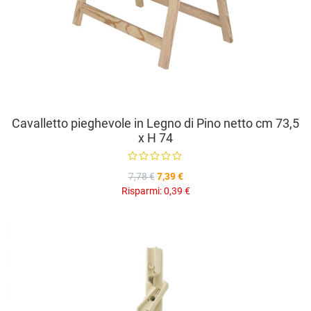
Cavalletto pieghevole in Legno di Pino netto cm 73,5
x H 74
7,78 €
7,39 €
Risparmi:
0,39 €
A
A
V