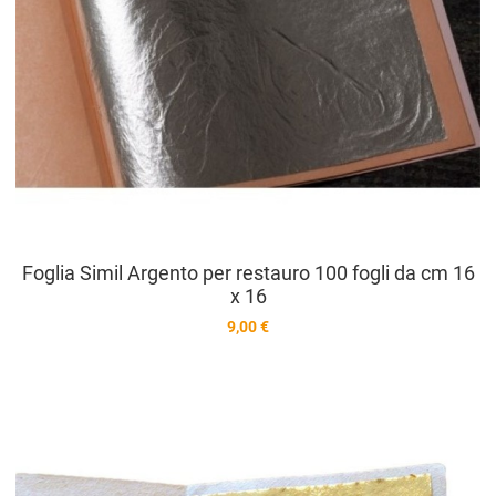
Foglia Simil Argento per restauro 100 fogli da cm 16
x 16
9,00 €
A
A
V