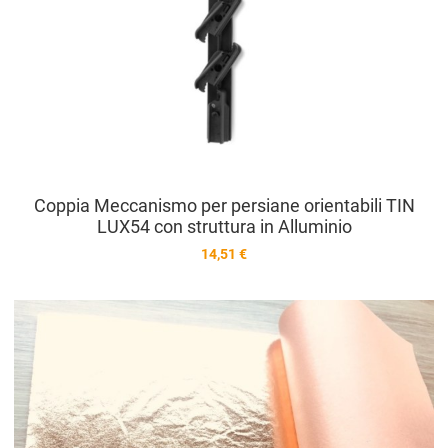
Coppia Meccanismo per persiane orientabili TIN
LUX54 con struttura in Alluminio
14,51 €
A
A
V