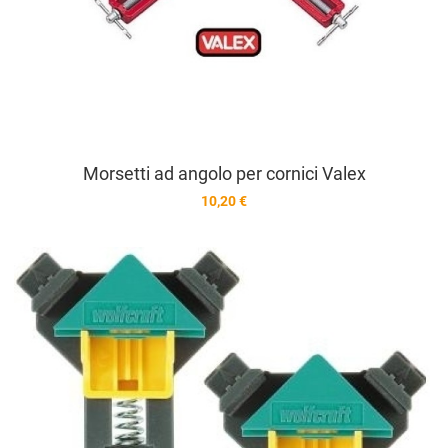
Morsetti ad angolo per cornici Valex
10,20 €
A
A
V