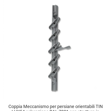
A
A
V
Coppia Meccanismo per persiane orientabili TIN