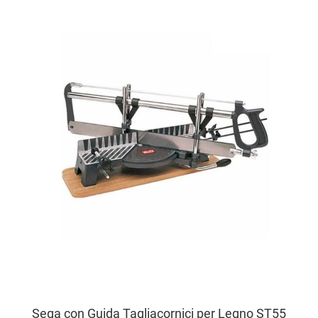
A
A
V
Sega con Guida Tagliacornici per Legno ST55