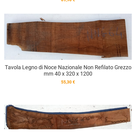
A
A
V
Tavola Legno di Noce Nazionale Non Refilato Grezzo
mm 40 x 320 x 1200
55,30 €
A
A
V