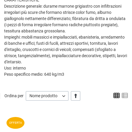
Descrizione generale: durame marrone grigiastro con infiltrazioni
irregolari più scure che formano strisce color fumo, alburno
giallognolo nettamente differenziato; fibratura da dritta a ondulata
(i pezzi di forma irregolare formano radiche piuttosto pregiate),
tessitura abbastanza grossolana.
Impieghi: mobili massicci e impiallacciati, ebanisteria, arredamento
di banche e uffici; fusti di fucili, attrezzi sportivi, tornitura, lavori
d'intaglio, cruscotti e cornici di veicoli; compensati (sfogliato a
strisce, tangenzialmente), impiallacciature decorative, stipetti, lavori
d'intarsio.
Uso: interno
Peso specifico medio: 640 kg/m3
Grigl
L
+/-
Ordina per
Nome prodotto
A
OFFERTA