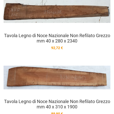
A
V
Tavola Legno di Noce Nazionale Non Refilato Grezzo
mm 40 x 280 x 2340
92,72 €
A
A
V
Tavola Legno di Noce Nazionale Non Refilato Grezzo
mm 40 x 310 x 1900
89,90 €