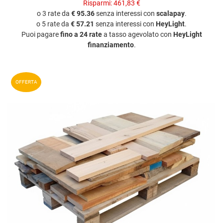
Risparmi:
461,83 €
o 3 rate da
€ 95.36
senza interessi con
scalapay
.
o 5 rate da
€ 57.21
senza interessi con
HeyLight
.
Puoi pagare
fino a 24 rate
a tasso agevolato con
HeyLight
finanziamento
.
A
OFFERTA
A
V