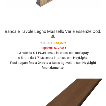
Bancale Tavole Legno Massello Varie Essenze Cod.
30
936,00 €
358,02 €
Risparmi:
577,98 €
o 3 rate da
€ 119.34
senza interessi con
scalapay
.
o 5 rate da
€ 71.6
senza interessi con
HeyLight
.
Puoi pagare
fino a 24 rate
a tasso agevolato con
HeyLight
finanziamento
.
A
A
V