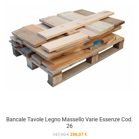
A
V
Bancale Tavole Legno Massello Varie Essenze Cod.
26
747,90 €
286,07 €