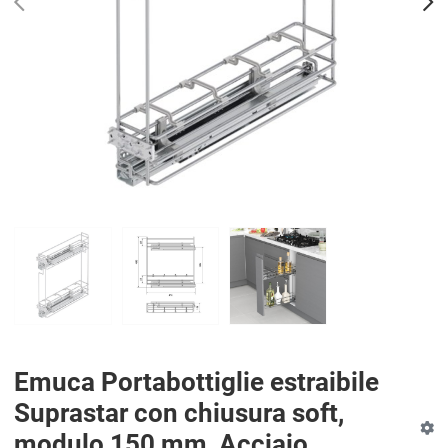
PREV
N
Emuca Portabottiglie estraibile
Suprastar con chiusura soft,
modulo 150 mm, Acciaio,