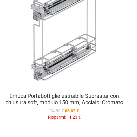
Vista
Emuca Portabottiglie estraibile Suprastar con
chiusura soft, modulo 150 mm, Acciaio, Cromato
74,85 €
63,62 €
Risparmi:
11,23 €