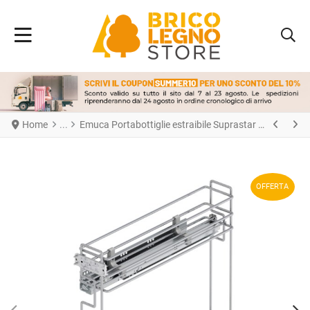
Home
Emuca Portabottiglie estraibile Suprastar con chiusura soft, modulo 150 mm, Acciaio, Cromato
OFFERTA