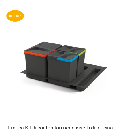
Aggiun
OFFERTA
Aggiu
Vista
Emuca Kit di contenitori per cassetti da cucina