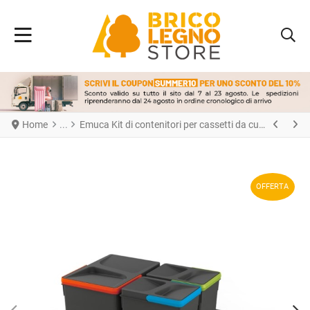
Home
Emuca Kit di contenitori per cassetti da cucina con base Recycle altezza 216 mm, 1x12 lt, 2x6 lt, modulo 600 mm, Grigio antracite, Tecnoplastica
OFFERTA