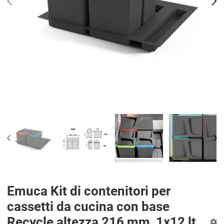
PREV
N
PREV
NE
Emuca Kit di contenitori per
cassetti da cucina con base
Recycle altezza 216 mm, 1x12 lt,