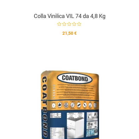
Colla Vinilica VIL 74 da 4,8 Kg
21,50 €
A
A
V