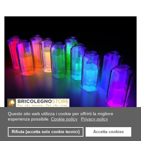
A
A
V
Questo sito web utilizza i cookie per offrirti la migliore
esperienza possibile.
Cookie policy
Privacy policy
Pigmento Colore Fosforescente per Resina
Rifiuta (accetta solo cookie tecnici)
Accetta cookies
0
0
0
Epossidica 20 gr
I miei preferiti
Compara
Carre