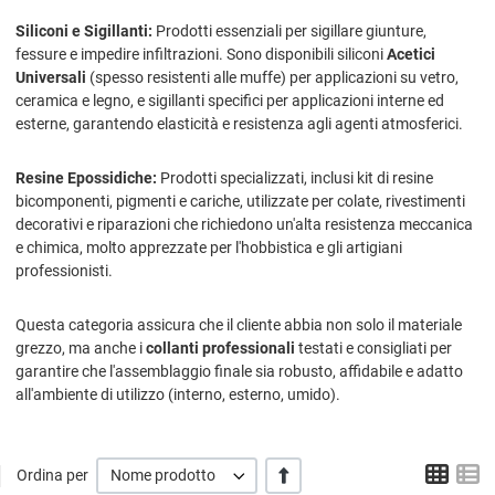
Siliconi e Sigillanti:
Prodotti essenziali per sigillare giunture,
fessure e impedire infiltrazioni. Sono disponibili siliconi
Acetici
Universali
(spesso resistenti alle muffe) per applicazioni su vetro,
ceramica e legno, e sigillanti specifici per applicazioni interne ed
esterne, garantendo elasticità e resistenza agli agenti atmosferici.
Resine Epossidiche:
Prodotti specializzati, inclusi kit di resine
bicomponenti, pigmenti e cariche, utilizzate per colate, rivestimenti
decorativi e riparazioni che richiedono un'alta resistenza meccanica
e chimica, molto apprezzate per l'hobbistica e gli artigiani
professionisti.
Questa categoria assicura che il cliente abbia non solo il materiale
grezzo, ma anche i
collanti professionali
testati e consigliati per
garantire che l'assemblaggio finale sia robusto, affidabile e adatto
all'ambiente di utilizzo (interno, esterno, umido).
Grigl
L
+/-
Ordina per
Nome prodotto