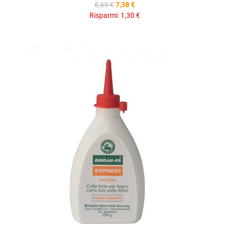
8,69 €
7,38 €
Risparmi:
1,30 €
A
A
V