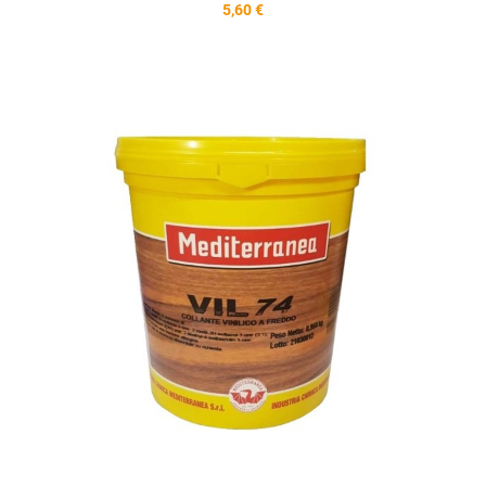
5,60 €
A
A
V