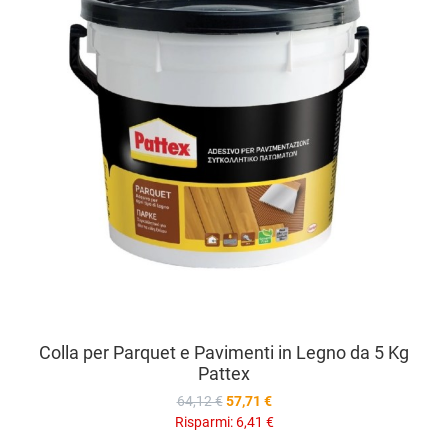
V
Colla per Parquet e Pavimenti in Legno da 5 Kg
Pattex
64,12 €
57,71 €
Risparmi:
6,41 €