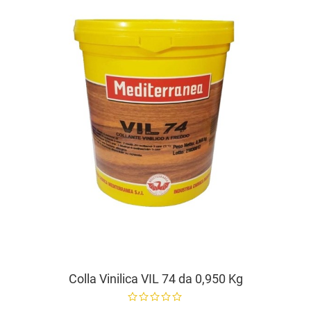
A
V
Colla Vinilica VIL 74 da 0,950 Kg