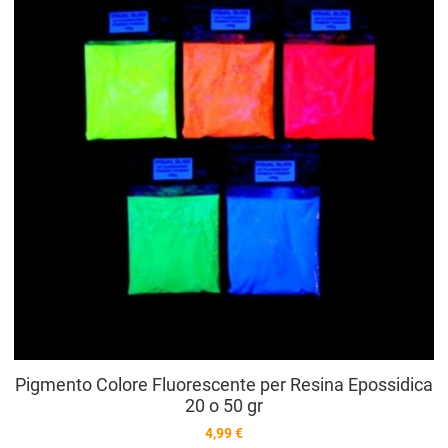
A
V
Pigmento Colore Fluorescente per Resina Epossidica
20 o 50 gr
4,99 €