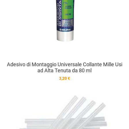
Adesivo di Montaggio Universale Collante Mille Usi
ad Alta Tenuta da 80 ml
3,20 €
A
A
V