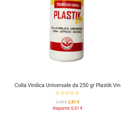
Colla Vinilica Universale da 250 gr Plastik Vin
3,38 €
2,87 €
Risparmi:
0,51 €
A