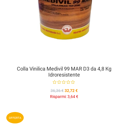
Colla Vinilica Medivil 99 MAR D3 da 4,8 Kg
Idroresistente
36,36 €
32,72 €
Risparmi:
3,64 €
A
OFFERTA
A