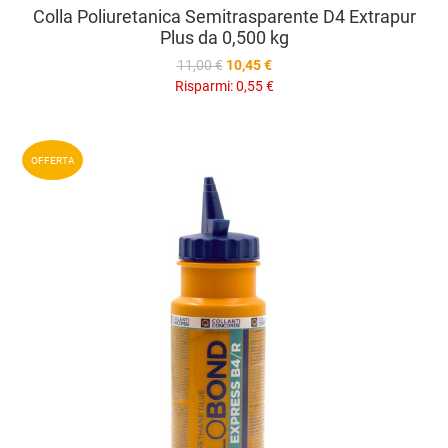
Colla Poliuretanica Semitrasparente D4 Extrapur
Plus da 0,500 kg
11,00 €
10,45 €
Risparmi:
0,55 €
A
OFFERTA
A
V