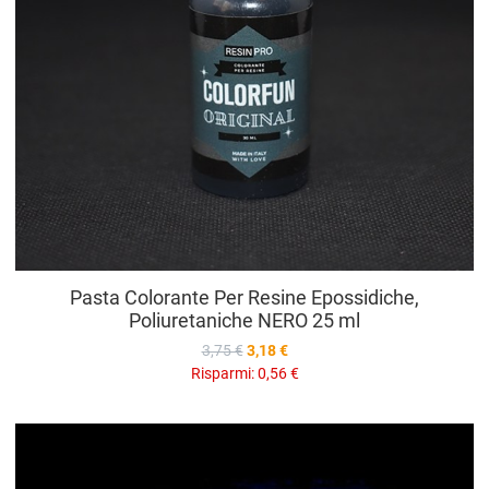
Pasta Colorante Per Resine Epossidiche,
Poliuretaniche NERO 25 ml
3,75 €
3,18 €
Risparmi:
0,56 €
A