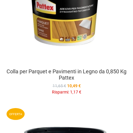
Colla per Parquet e Pavimenti in Legno da 0,850 Kg
Pattex
11,65 €
10,49 €
Risparmi:
1,17 €
A
OFFERTA
A