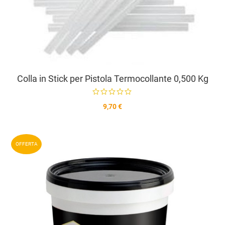
Colla in Stick per Pistola Termocollante 0,500 Kg
9,70 €
A
OFFERTA
A
V