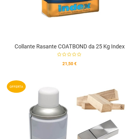
Collante Rasante COATBOND da 25 Kg Index
21,50 €
A
OFFERTA
A
V