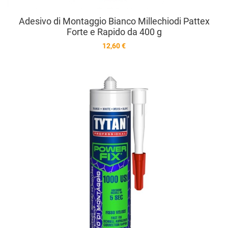
Adesivo di Montaggio Bianco Millechiodi Pattex
Forte e Rapido da 400 g
12,60 €
A
A
V