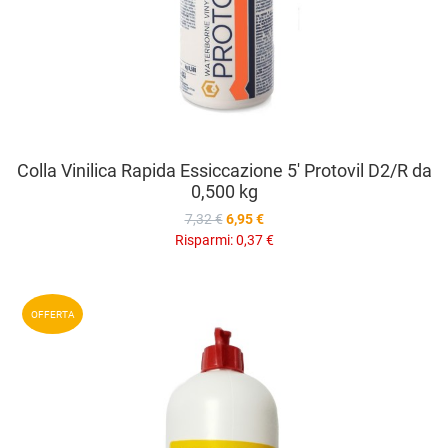
Colla Vinilica Rapida Essiccazione 5' Protovil D2/R da
0,500 kg
7,32 €
6,95 €
Risparmi:
0,37 €
A
OFFERTA
A
V