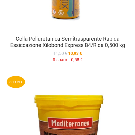
Colla Poliuretanica Semitrasparente Rapida
Essiccazione Xilobond Express B4/R da 0,500 kg
11,50 €
10,93 €
Risparmi:
0,58 €
A
OFFERTA
A
V