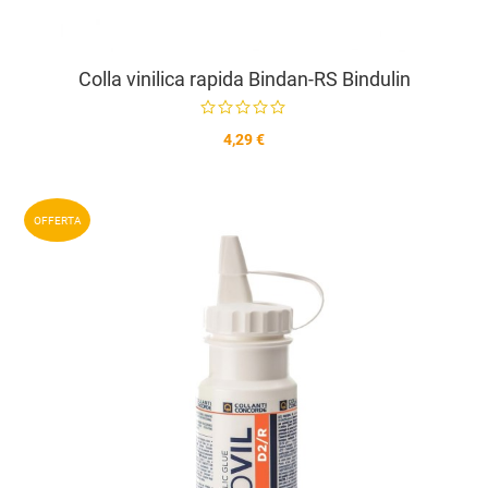
Colla vinilica rapida Bindan-RS Bindulin
4,29 €
A
OFFERTA
A
V