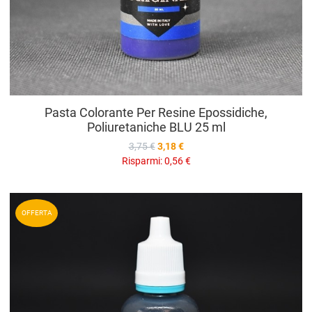
Pasta Colorante Per Resine Epossidiche,
Poliuretaniche BLU 25 ml
3,75 €
3,18 €
Risparmi:
0,56 €
A
OFFERTA
A
V