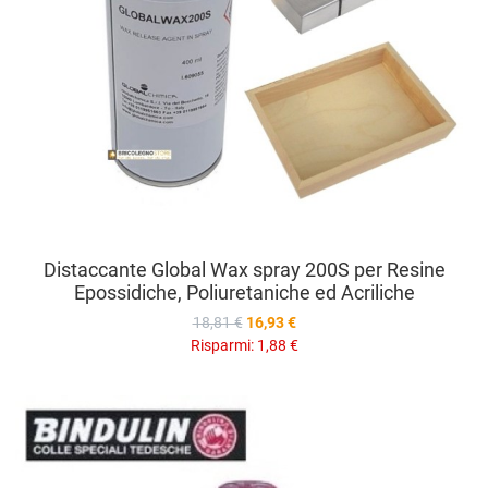
Distaccante Global Wax spray 200S per Resine
Epossidiche, Poliuretaniche ed Acriliche
18,81 €
16,93 €
Risparmi:
1,88 €
A
A