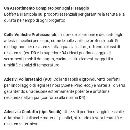
Un Assortimento Completo per Ogni Fissaggio
L'offerta si articola sui prodotti essenziali per garantire la tenuta e la
durata nel tempo di ogni progetto:
Colle Viniliche Professionali:
Il cuore della sezione è dedicato agli
adesivi specifici per legno, come le colle viniliche professionali. Si
distinguono per resistenza all'acqua e al calore, offrendo classi di
resistenza (es.
D3
e la superiore
D4
) ideali per l'incollaggio di
serramenti, mobili da bagno, cucina e altri elementi soggetti a
umidità e sbalzi di temperatura.
Adesivi Poliuretanici (PU):
Collanti rapidi e igroindurenti, perfetti
per l'incollaggio di legni resinosi (Abete, Pino, ecc.) e materiali diversi,
garantendo un'adesione estremamente potente e un'ottima
resistenza all'acqua (conformi alla norma
D4
).
Adesivi a Contatto (tipo Bostik):
Utilizzati per l'incollaggio flessibile
di laminati, piallacci e materiali plastici, offrendo elevata tenacità e
resistenza termica.