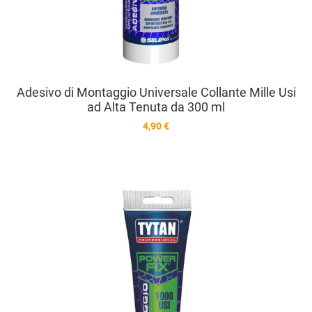
Adesivo di Montaggio Universale Collante Mille Usi
ad Alta Tenuta da 300 ml
4,90 €
A
A
V