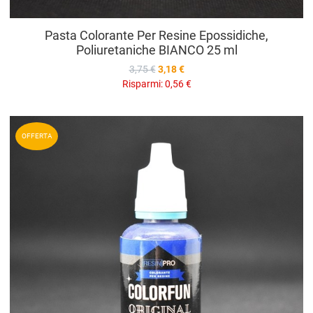
Pasta Colorante Per Resine Epossidiche,
Poliuretaniche BIANCO 25 ml
3,75 €
3,18 €
Risparmi:
0,56 €
A
OFFERTA
A
V