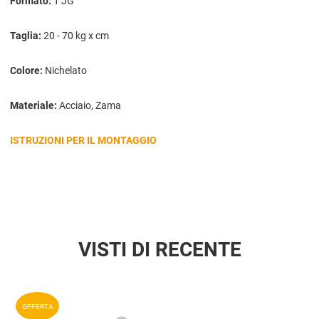
Formato:
1 JG
Taglia:
20 - 70 kg x cm
Colore:
Nichelato
Materiale:
Acciaio, Zama
ISTRUZIONI PER IL MONTAGGIO
VISTI DI RECENTE
Aggiun
OFFERTA