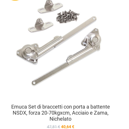
Aggiu
Vista
Emuca Set di braccetti con porta a battente
NSDX, forza 20-70kgxcm, Acciaio e Zama,
Nichelato
47,81 €
40,64 €