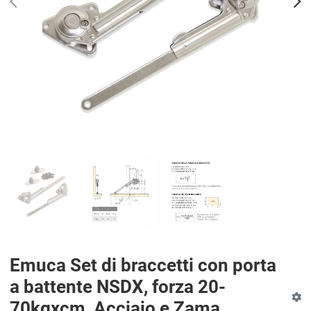
PREV
N
Emuca Set di braccetti con porta
a battente NSDX, forza 20-
70kgxcm, Acciaio e Zama,