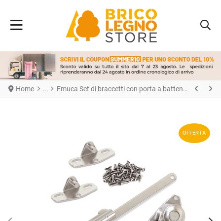
Home
Emuca Set di braccetti con porta a battente NSDX, forza 20-70kgxcm, Acciaio e Zama, Nichelato
OFFERTA