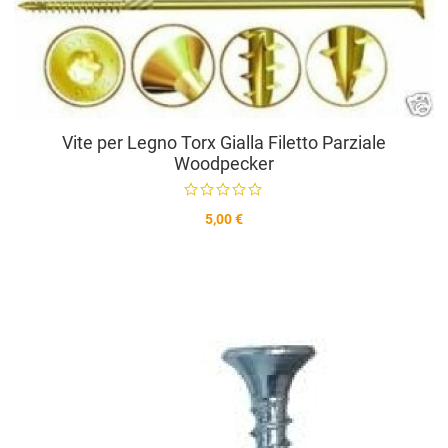
A
V
Vite per Legno Torx Gialla Filetto Parziale
Woodpecker
5,00 €
A
A
V