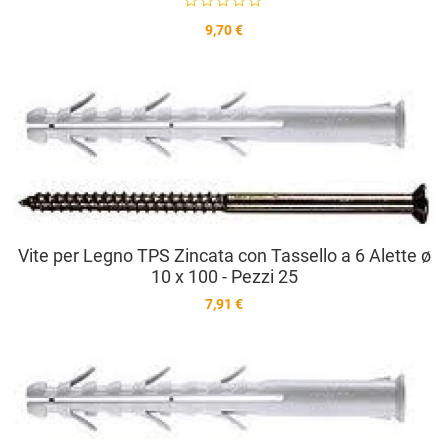
9,70 €
A
A
V
Vite per Legno TPS Zincata con Tassello a 6 Alette ø
10 x 100 - Pezzi 25
7,91 €
A
A