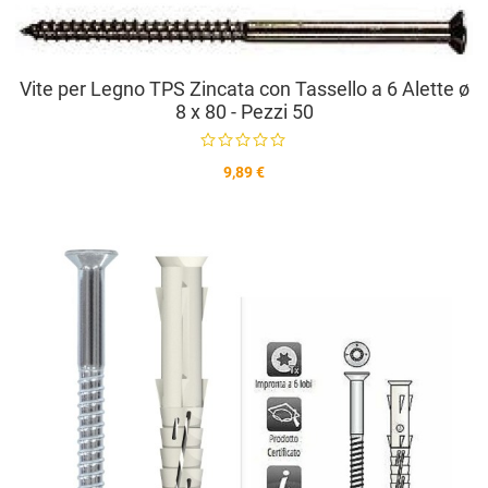
V
Vite per Legno TPS Zincata con Tassello a 6 Alette ø
8 x 80 - Pezzi 50
9,89 €
A
A
V