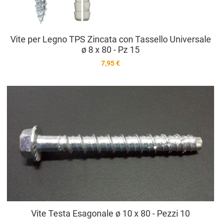
Vite per Legno TPS Zincata con Tassello Universale
ø 8 x 80 - Pz 15
7,95 €
A
A
V
Vite Testa Esagonale ø 10 x 80 - Pezzi 10