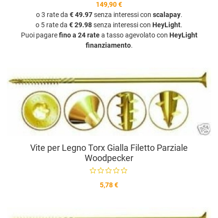
149,90 €
o 3 rate da
€ 49.97
senza interessi con
scalapay
.
o 5 rate da
€ 29.98
senza interessi con
HeyLight
.
Puoi pagare
fino a 24 rate
a tasso agevolato con
HeyLight
finanziamento
.
A
A
V
Vite per Legno Torx Gialla Filetto Parziale
Woodpecker
5,78 €
A