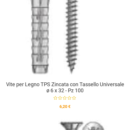
Vite per Legno TPS Zincata con Tassello Universale
ø 6 x 32 - Pz 100
6,20 €
A