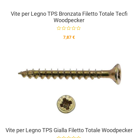
Vite per Legno TPS Bronzata Filetto Totale Tecfi
Woodpecker
7,87 €
A
A
V
Vite per Legno TPS Gialla Filetto Totale Woodpecker