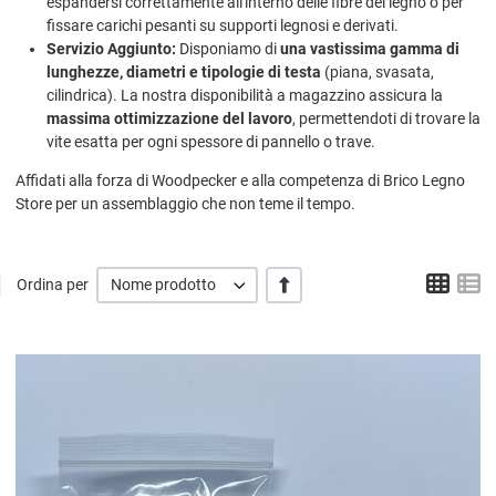
espandersi correttamente all'interno delle fibre del legno o per
fissare carichi pesanti su supporti legnosi e derivati.
Servizio Aggiunto:
Disponiamo di
una vastissima gamma di
lunghezze, diametri e tipologie di testa
(piana, svasata,
cilindrica). La nostra disponibilità a magazzino assicura la
massima ottimizzazione del lavoro
, permettendoti di trovare la
vite esatta per ogni spessore di pannello o trave.
Affidati alla forza di Woodpecker e alla competenza di Brico Legno
Store per un assemblaggio che non teme il tempo.
Grigl
L
+/-
Ordina per
Nome prodotto
A
A
V