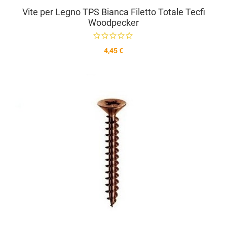
Vite per Legno TPS Bianca Filetto Totale Tecfi
Woodpecker
4,45 €
A
A
V