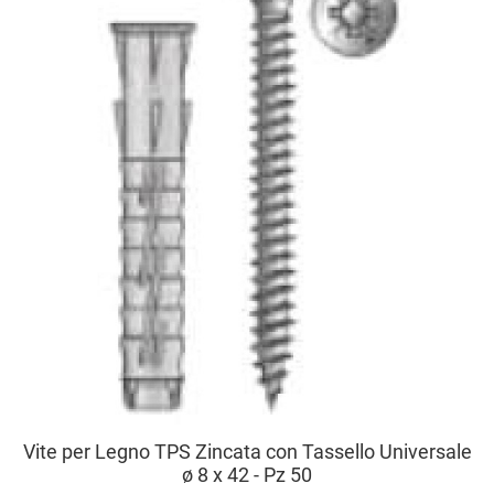
A
V
Vite per Legno TPS Zincata con Tassello Universale
ø 8 x 42 - Pz 50