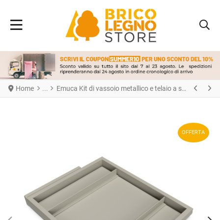
Home
Emuca Kit di vassoio metallico e telaio a scorrimento con chiusura ammortizzata per armadio, regolabile, modulo 600 mm, Grigio pietra
OFFERTA