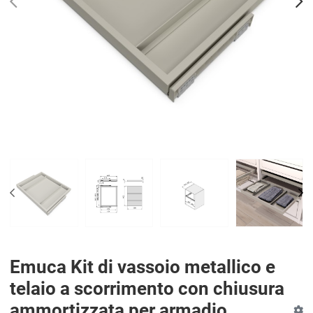
PREV
N
PREV
NE
Emuca Kit di vassoio metallico e
telaio a scorrimento con chiusura
ammortizzata per armadio,