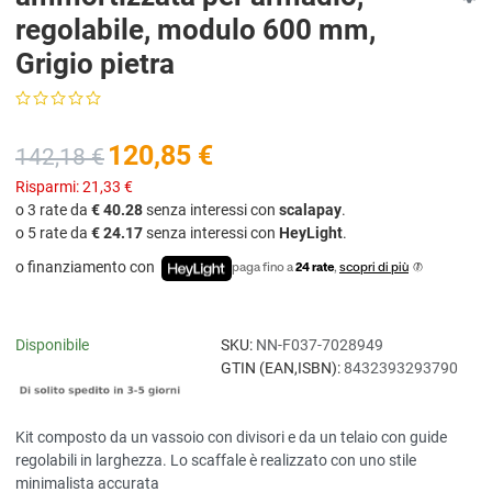
regolabile, modulo 600 mm,
Grigio pietra
120,85 €
142,18 €
Risparmi:
21,33 €
o 3 rate da
€ 40.28
senza interessi con
scalapay
.
o 5 rate da
€ 24.17
senza interessi con
HeyLight
.
o finanziamento con
paga fino a
24 rate
,
scopri di più
Disponibile
SKU:
NN-F037-7028949
GTIN (EAN,ISBN):
8432393293790
Kit composto da un vassoio con divisori e da un telaio con guide
regolabili in larghezza. Lo scaffale è realizzato con uno stile
minimalista accurata