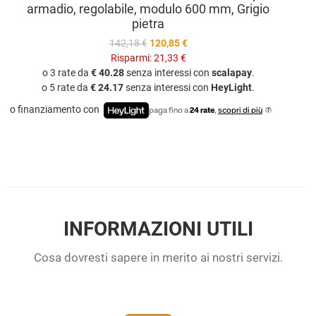
armadio, regolabile, modulo 600 mm, Grigio
pietra
142,18 €
120,85 €
Risparmi:
21,33 €
o 3 rate da
€ 40.28
senza interessi con
scalapay
.
o 5 rate da
€ 24.17
senza interessi con
HeyLight
.
o finanziamento con
paga fino a
24 rate
,
scopri di più
INFORMAZIONI UTILI
Cosa dovresti sapere in merito ai nostri servizi.