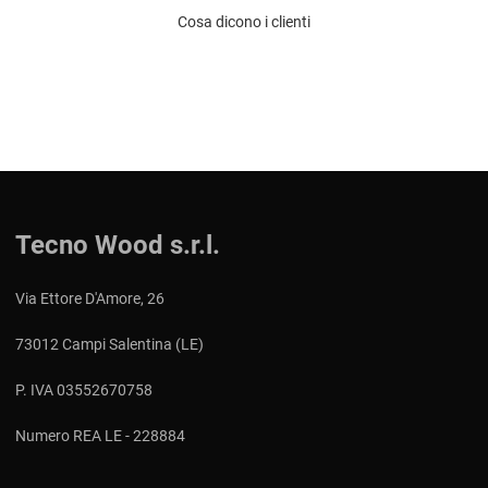
Cosa dicono i clienti
Tecno Wood s.r.l.
Via Ettore D'Amore, 26
73012 Campi Salentina (LE)
P. IVA 03552670758
Numero REA LE - 228884