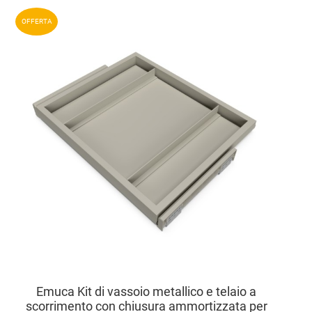
Aggiun
OFFERTA
Aggiu
Vista
Emuca Kit di vassoio metallico e telaio a
scorrimento con chiusura ammortizzata per