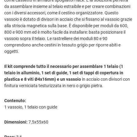
come cassetto in armadi e spogliatoi Hack. È la soluzione perfetta
da assemblare insieme al telaio estraibile e per creare combinazioni
con i diversi accessori, come il cestino organizzatore. Questo
vassoio è dotato di divisori in acciaio che si fissano al vassoio grazie
alla striscia magnetica sulla base. È disponibile per moduli da 600,
800 e 900 mm ed è molto facile da installare: basta posizionare il
vassoio sopra il telaio. Le rastrelliere dei moduli 80 e 90
comprendono anche cestini in tessuto grigio per riporre abiti e
oggetti.
Il kit comprende tutto il necessario per assemblare 1 telaio (1
telaio in alluminio, 1 set di guide, 1 set di tappi di copertura in
plastica e 8 viti Ø4x16mm) e un vassoio
in acciaio con divisori con
finitura verniciata testurizzata in nero o grigio pietra.
Contenuto:
1 vassoio, 1 telaio con guide
Dimensioni:
7,5x55x60