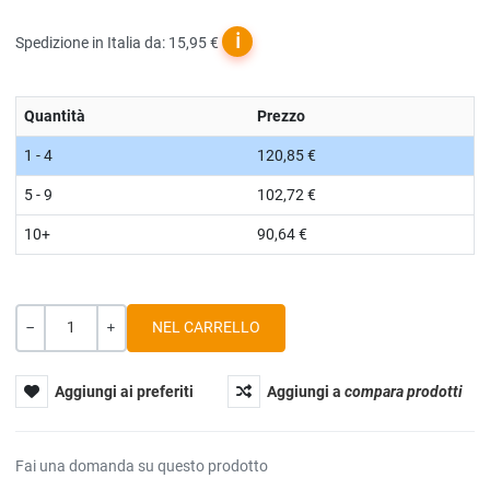
ℹ
Spedizione in Italia da: 15,95 €
Quantità
Prezzo
1 - 4
120,85 €
5 - 9
102,72 €
10+
90,64 €
Quantità
-
+
Aggiungi ai preferiti
Aggiungi a
compara prodotti
Fai una domanda su questo prodotto