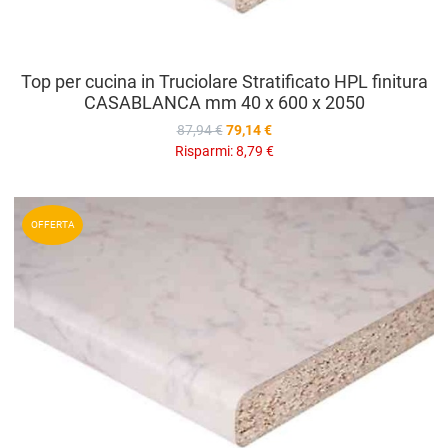
Top per cucina in Truciolare Stratificato HPL finitura
CASABLANCA mm 40 x 600 x 2050
87,94 €
79,14 €
Risparmi:
8,79 €
A
OFFERTA
A
V