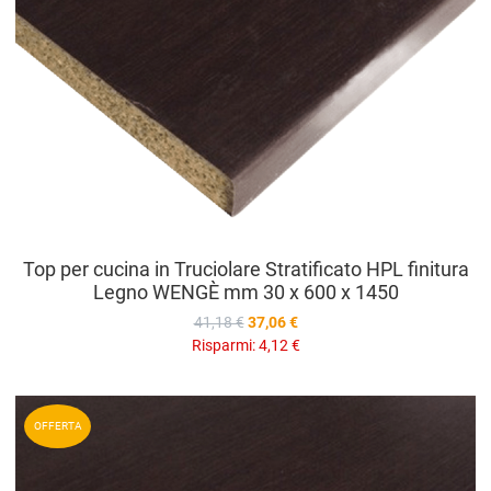
Top per cucina in Truciolare Stratificato HPL finitura
Legno WENGÈ mm 30 x 600 x 1450
41,18 €
37,06 €
Risparmi:
4,12 €
A
OFFERTA
A