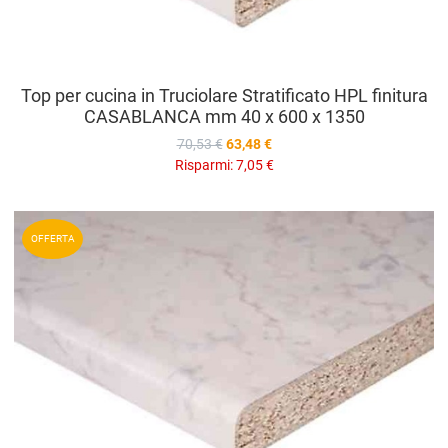
Top per cucina in Truciolare Stratificato HPL finitura
CASABLANCA mm 40 x 600 x 1350
70,53 €
63,48 €
Risparmi:
7,05 €
A
OFFERTA
A
V