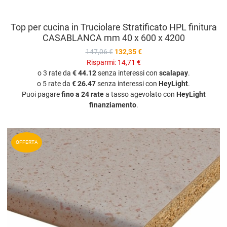
Top per cucina in Truciolare Stratificato HPL finitura
CASABLANCA mm 40 x 600 x 4200
147,06 €
132,35 €
Risparmi:
14,71 €
o 3 rate da
€ 44.12
senza interessi con
scalapay
.
o 5 rate da
€ 26.47
senza interessi con
HeyLight
.
Puoi pagare
fino a 24 rate
a tasso agevolato con
HeyLight
finanziamento
.
A
OFFERTA
A
V