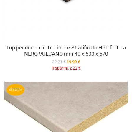
Top per cucina in Truciolare Stratificato HPL finitura
NERO VULCANO mm 40 x 600 x 570
22,21 €
19,99 €
Risparmi:
2,22 €
A
OFFERTA
A
V