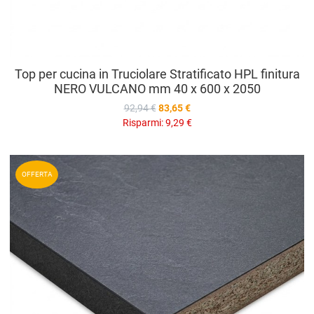
Top per cucina in Truciolare Stratificato HPL finitura
NERO VULCANO mm 40 x 600 x 2050
92,94 €
83,65 €
Risparmi:
9,29 €
A
OFFERTA
A
V