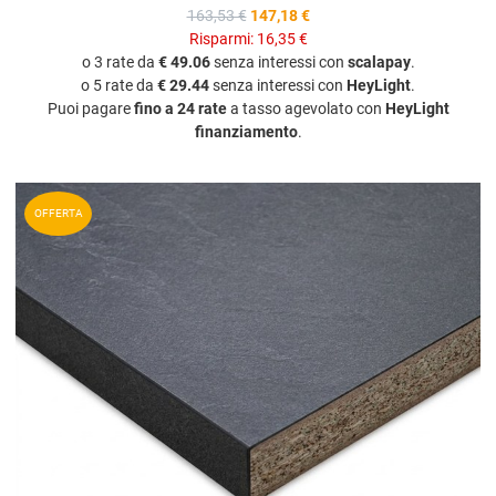
163,53 €
147,18 €
Risparmi:
16,35 €
o 3 rate da
€ 49.06
senza interessi con
scalapay
.
o 5 rate da
€ 29.44
senza interessi con
HeyLight
.
Puoi pagare
fino a 24 rate
a tasso agevolato con
HeyLight
finanziamento
.
A
OFFERTA
A
V