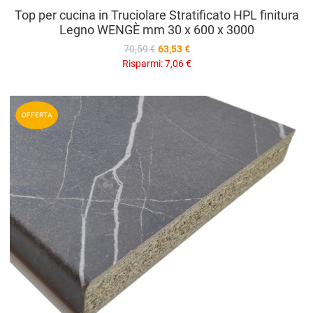
Top per cucina in Truciolare Stratificato HPL finitura
Legno WENGÈ mm 30 x 600 x 3000
70,59 €
63,53 €
Risparmi:
7,06 €
A
OFFERTA
A
V