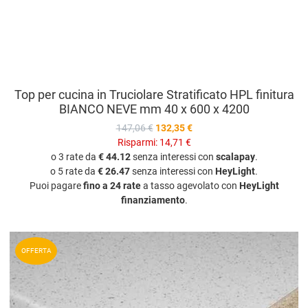
Top per cucina in Truciolare Stratificato HPL finitura
BIANCO NEVE mm 40 x 600 x 4200
147,06 €
132,35 €
Risparmi:
14,71 €
o 3 rate da
€ 44.12
senza interessi con
scalapay
.
o 5 rate da
€ 26.47
senza interessi con
HeyLight
.
Puoi pagare
fino a 24 rate
a tasso agevolato con
HeyLight
finanziamento
.
A
OFFERTA
A
V