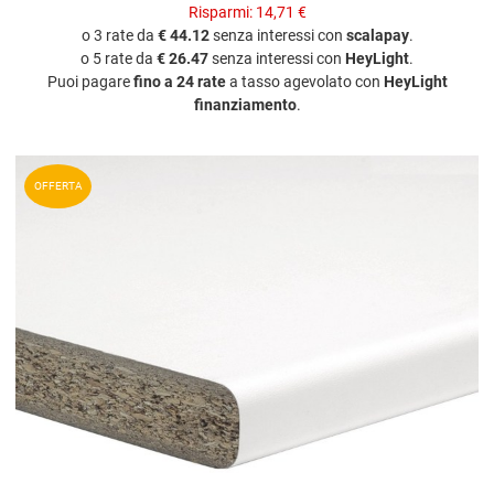
Risparmi:
14,71 €
o 3 rate da
€ 44.12
senza interessi con
scalapay
.
o 5 rate da
€ 26.47
senza interessi con
HeyLight
.
Puoi pagare
fino a 24 rate
a tasso agevolato con
HeyLight
finanziamento
.
A
OFFERTA
A
V