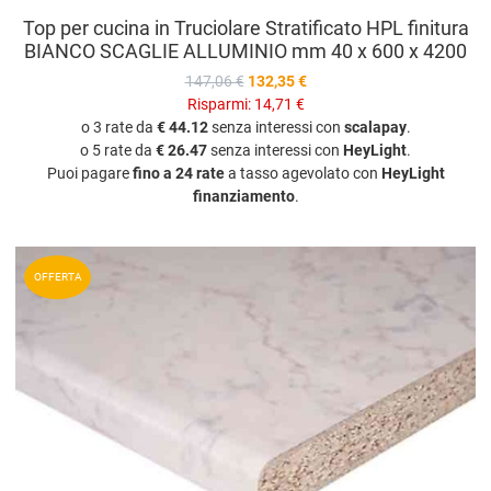
Top per cucina in Truciolare Stratificato HPL finitura
BIANCO SCAGLIE ALLUMINIO mm 40 x 600 x 4200
147,06 €
132,35 €
Risparmi:
14,71 €
o 3 rate da
€ 44.12
senza interessi con
scalapay
.
o 5 rate da
€ 26.47
senza interessi con
HeyLight
.
Puoi pagare
fino a 24 rate
a tasso agevolato con
HeyLight
finanziamento
.
A
OFFERTA
A
V