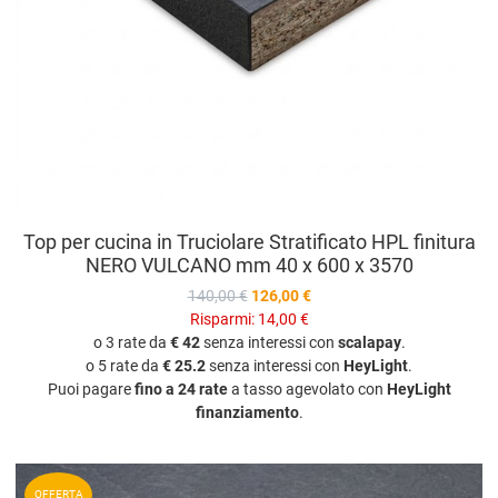
Top per cucina in Truciolare Stratificato HPL finitura
NERO VULCANO mm 40 x 600 x 3570
140,00 €
126,00 €
Risparmi:
14,00 €
o 3 rate da
€ 42
senza interessi con
scalapay
.
o 5 rate da
€ 25.2
senza interessi con
HeyLight
.
Puoi pagare
fino a 24 rate
a tasso agevolato con
HeyLight
finanziamento
.
A
OFFERTA