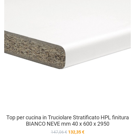
A
V
Top per cucina in Truciolare Stratificato HPL finitura
BIANCO NEVE mm 40 x 600 x 2950
147,06 €
132,35 €