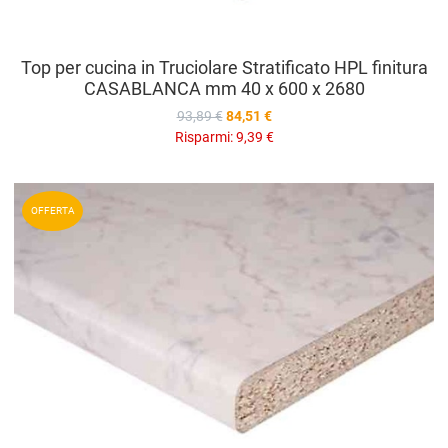
Top per cucina in Truciolare Stratificato HPL finitura
CASABLANCA mm 40 x 600 x 2680
93,89 €
84,51 €
Risparmi:
9,39 €
A
OFFERTA
A
V