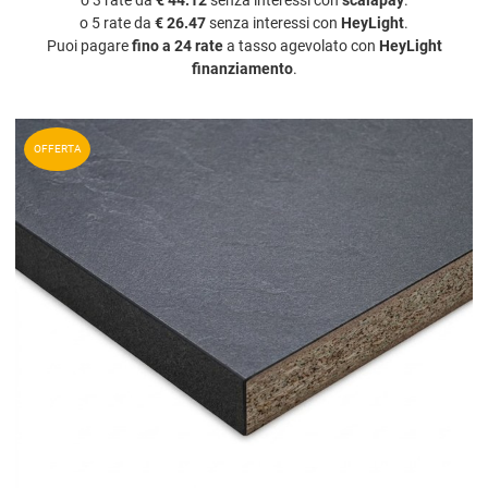
o 5 rate da
€ 26.47
senza interessi con
HeyLight
.
Puoi pagare
fino a 24 rate
a tasso agevolato con
HeyLight
finanziamento
.
A
OFFERTA
A
V