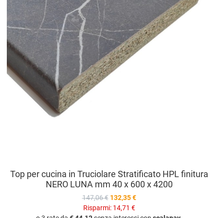
V
Top per cucina in Truciolare Stratificato HPL finitura
NERO LUNA mm 40 x 600 x 4200
147,06 €
132,35 €
Risparmi:
14,71 €
o 3 rate da
€ 44.12
senza interessi con
scalapay
.