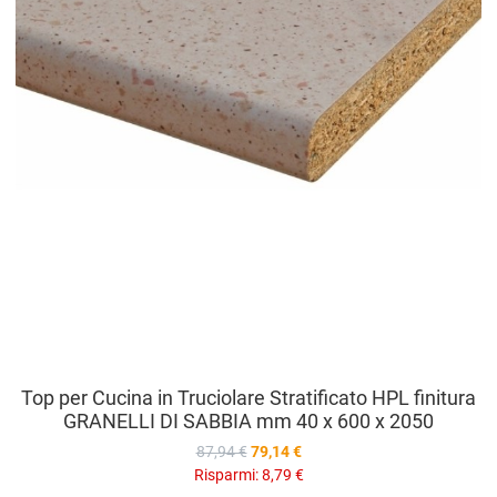
V
Top per Cucina in Truciolare Stratificato HPL finitura
GRANELLI DI SABBIA mm 40 x 600 x 2050
87,94 €
79,14 €
Risparmi:
8,79 €