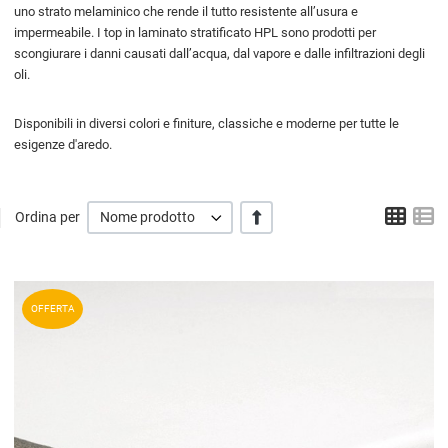
uno strato melaminico che rende il tutto resistente all’usura e
impermeabile. I top in laminato stratificato HPL sono prodotti per
scongiurare i danni causati dall’acqua, dal vapore e dalle infiltrazioni degli
oli.
Disponibili in diversi colori e finiture, classiche e moderne per tutte le
esigenze d'aredo.
Grigl
L
+/-
Ordina per
Nome prodotto
A
OFFERTA
A
V