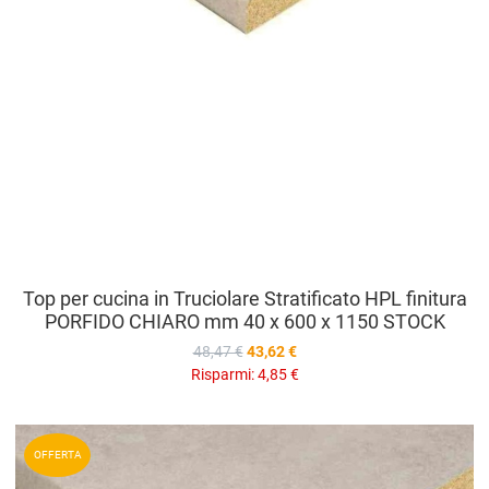
Top per cucina in Truciolare Stratificato HPL finitura
PORFIDO CHIARO mm 40 x 600 x 1150 STOCK
48,47 €
43,62 €
Risparmi:
4,85 €
A
OFFERTA