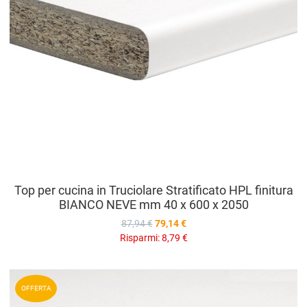
Top per cucina in Truciolare Stratificato HPL finitura
BIANCO NEVE mm 40 x 600 x 2050
87,94 €
79,14 €
Risparmi:
8,79 €
A
OFFERTA