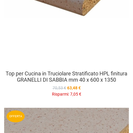
Top per Cucina in Truciolare Stratificato HPL finitura
GRANELLI DI SABBIA mm 40 x 600 x 1350
70,53 €
63,48 €
Risparmi:
7,05 €
A
OFFERTA
A