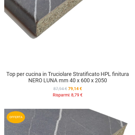
Top per cucina in Truciolare Stratificato HPL finitura
NERO LUNA mm 40 x 600 x 2050
87,94 €
79,14 €
Risparmi:
8,79 €
A
OFFERTA
A