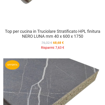
Top per cucina in Truciolare Stratificato HPL finitura
NERO LUNA mm 40 x 600 x 1750
76,32 €
68,68 €
Risparmi:
7,63 €
A
OFFERTA
A
V