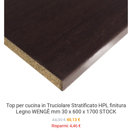
V
Top per cucina in Truciolare Stratificato HPL finitura
Legno WENGÈ mm 30 x 600 x 1700 STOCK
44,59 €
40,13 €
Risparmi:
4,46 €