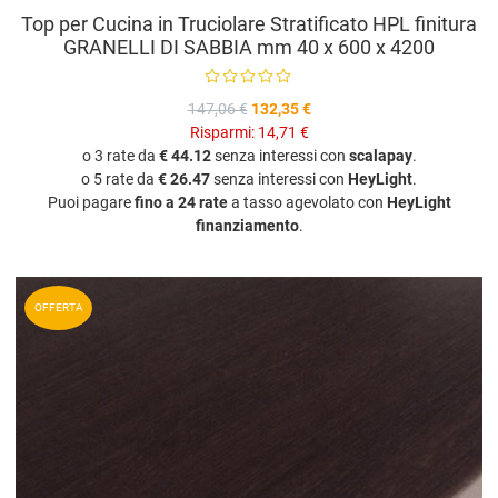
Top per Cucina in Truciolare Stratificato HPL finitura
GRANELLI DI SABBIA mm 40 x 600 x 4200
147,06 €
132,35 €
Risparmi:
14,71 €
o 3 rate da
€ 44.12
senza interessi con
scalapay
.
o 5 rate da
€ 26.47
senza interessi con
HeyLight
.
Puoi pagare
fino a 24 rate
a tasso agevolato con
HeyLight
finanziamento
.
A
OFFERTA
A
V