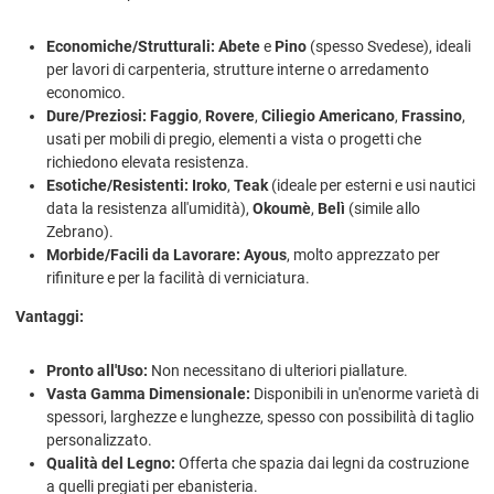
Economiche/Strutturali:
Abete
e
Pino
(spesso Svedese), ideali
per lavori di carpenteria, strutture interne o arredamento
economico.
Dure/Preziosi:
Faggio
,
Rovere
,
Ciliegio Americano
,
Frassino
,
usati per mobili di pregio, elementi a vista o progetti che
richiedono elevata resistenza.
Esotiche/Resistenti:
Iroko
,
Teak
(ideale per esterni e usi nautici
data la resistenza all'umidità),
Okoumè
,
Belì
(simile allo
Zebrano).
Morbide/Facili da Lavorare:
Ayous
, molto apprezzato per
rifiniture e per la facilità di verniciatura.
Vantaggi:
Pronto all'Uso:
Non necessitano di ulteriori piallature.
Vasta Gamma Dimensionale:
Disponibili in un'enorme varietà di
spessori, larghezze e lunghezze, spesso con possibilità di taglio
personalizzato.
Qualità del Legno:
Offerta che spazia dai legni da costruzione
a quelli pregiati per ebanisteria.