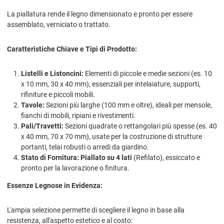
La piallatura rende il legno dimensionato e pronto per essere
assemblato, verniciato o trattato.
Caratteristiche Chiave e Tipi di Prodotto:
Listelli e Listoncini:
Elementi di piccole e medie sezioni (es. 10
x
10
mm,
30 x 40
mm), essenziali per intelaiature, supporti,
rifiniture e piccoli mobili.
Tavole:
Sezioni più larghe (
100
mm e oltre), ideali per mensole,
fianchi di mobili, ripiani e rivestimenti.
Pali/Travetti:
Sezioni quadrate o rettangolari più spesse (es.
40
x 40
mm,
70 x 70
mm), usate per la costruzione di strutture
portanti, telai robusti o arredi da giardino.
Stato di Fornitura:
Piallato su 4 lati
(Refilato), essiccato e
pronto per la lavorazione o finitura.
Essenze Legnose in Evidenza:
L'ampia selezione permette di scegliere il legno in base alla
resistenza, all'aspetto estetico e al costo: