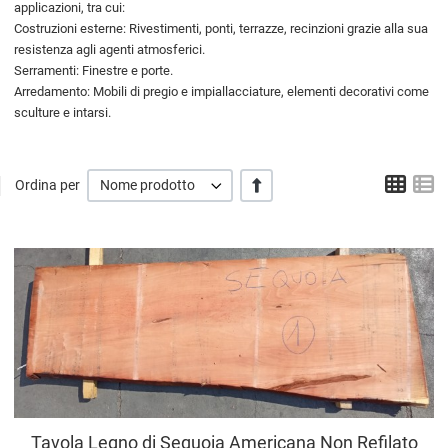
applicazioni, tra cui:
Costruzioni esterne: Rivestimenti, ponti, terrazze, recinzioni grazie alla sua
resistenza agli agenti atmosferici.
Serramenti: Finestre e porte.
Arredamento: Mobili di pregio e impiallacciature, elementi decorativi come
sculture e intarsi.
Grigl
L
+/-
Ordina per
Nome prodotto
A
A
V
Tavola Legno di Sequoia Americana Non Refilato