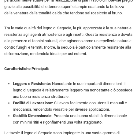
particolarmente adatte per la realizzazione di piani tavolo di notevole pregio
grazie alla possibilità di ottenere superfici ampie esaltando la bellezza
della venatura dalla tonalità calda che tendono sal rossiccio al bruno.
Tra le varie qualità del legno di Sequoia, la più apprezzata è la sua naturale
resistenza agli agenti atmosferici e agli insetti. Questa resistenza è dovuta
alla presenza di tannini naturali, che agiscono come un repellente naturale
contro funghi e termiti. Inoltre, la sequoia è particolarmente resistente alla
deformazione, rendendola ideale per usi esterni.
Caratteristiche Principali:
Leggero e Resistente:
Nonostante le sue importanti dimensioni, il
legno di Sequoia è relativamente leggero ma nonostante ciò possiede
una buona resistenza strutturale.
Facilità di Lavorazione:
Si lavora facilmente con utensili manuali e
meccanici, rendendolo versatile per diverse applicazioni.
Stabilità Dimensionale:
Presenta una buona stabilità dimensionale
con minimi ritiri e rigonfiamenti una volta stagionato.
Le tavole Il legno di Sequoia sono impiegate in una vasta gamma di