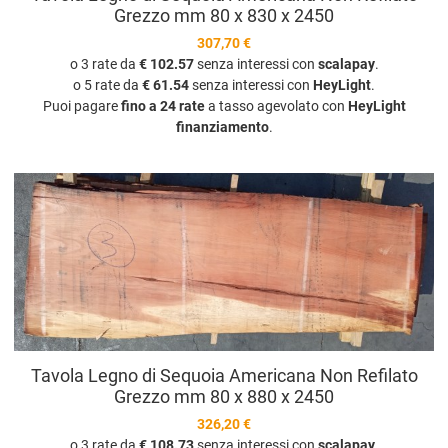
Grezzo mm 80 x 830 x 2450
307,70 €
o 3 rate da
€ 102.57
senza interessi con
scalapay
.
o 5 rate da
€ 61.54
senza interessi con
HeyLight
.
Puoi pagare
fino a 24 rate
a tasso agevolato con
HeyLight
finanziamento
.
A
A
V
Tavola Legno di Sequoia Americana Non Refilato
Grezzo mm 80 x 880 x 2450
326,20 €
o 3 rate da
€ 108.73
senza interessi con
scalapay
.