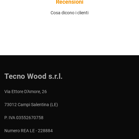
Recensioni
Cosa dicono i clienti
Tecno Wood s.r.l.
Via Ettore D'Amore, 26
73012 Campi Salentina (LE)
P. IVA 03552670758
Numero REA LE - 228884