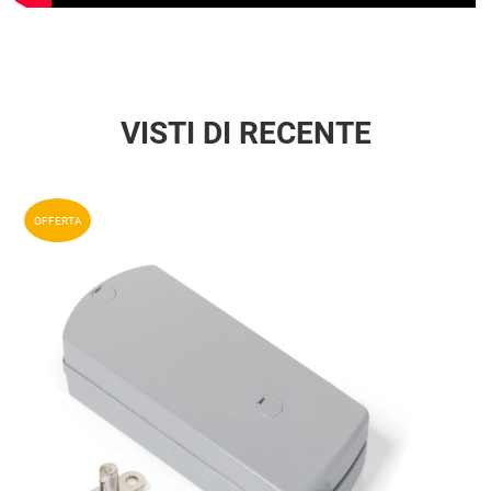
VISTI DI RECENTE
Aggiun
OFFERTA
Aggiu
Vista