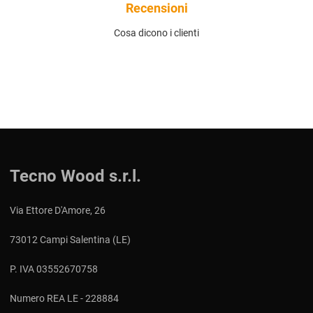
Recensioni
Cosa dicono i clienti
Tecno Wood s.r.l.
Via Ettore D'Amore, 26
73012 Campi Salentina (LE)
P. IVA 03552670758
Numero REA LE - 228884