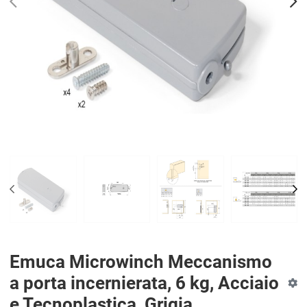
PREV
N
PREV
NE
Emuca Microwinch Meccanismo
a porta incernierata, 6 kg, Acciaio
e Tecnoplastica, Grigia