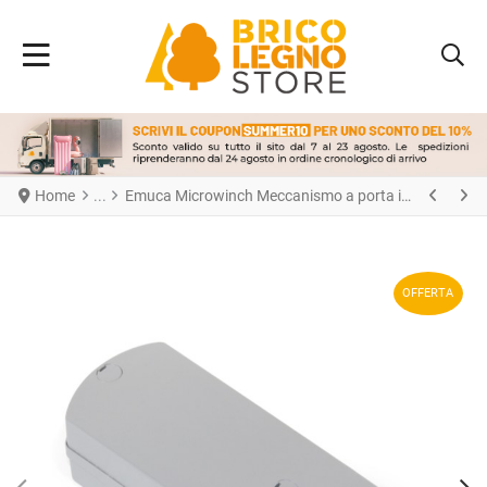
Home
Emuca Microwinch Meccanismo a porta incernierata, 6 kg, Acciaio e Tecnoplastica, Grigia
OFFERTA