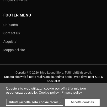
FOOTER MENU
Chi siamo
Contact Us
Acquista
Mappa del sito
Copyright © 2026 Brico Legno Store. Tutti i diritti riservati.
Questo sito web è stato realizzato da Andrea Serio - Web developer & SEO
specialist
Questo sito web utilizza i cookie per offrirti la migliore
esperienza possibile.
Cookie policy
Privacy policy
Rifiuta (accetta solo cookie tecnici)
Accetta cookies
0
0
0
I miei preferiti
Compara
Carre