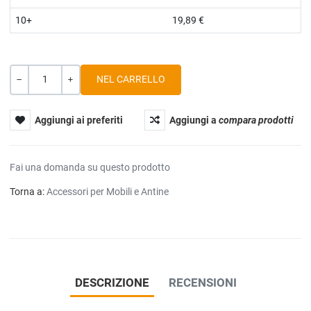
10+
19,89 €
Quantità
-
+
Aggiungi ai preferiti
Aggiungi a
compara prodotti
Fai una domanda su questo prodotto
Torna a:
Accessori per Mobili e Antine
DESCRIZIONE
RECENSIONI