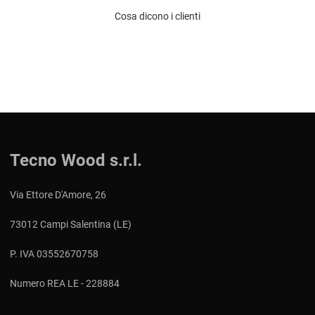
Cosa dicono i clienti
Tecno Wood s.r.l.
Via Ettore D'Amore, 26
73012 Campi Salentina (LE)
P. IVA 03552670758
Numero REA LE - 228884