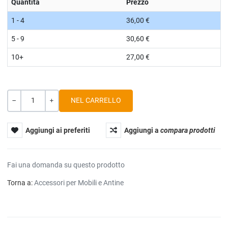
Quantità
Prezzo
1 - 4
36,00 €
5 - 9
30,60 €
10+
27,00 €
Quantità
-
+
Aggiungi ai preferiti
Aggiungi a
compara prodotti
Fai una domanda su questo prodotto
Torna a:
Accessori per Mobili e Antine