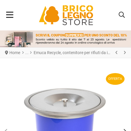
Home
Emuca Recycle, contenitore per rifiuti da incasso per il spessore di lavoro della cucina, 1 tazza estraibile da 5 lt, Acciaio inossidabile e Tecnoplastica
OFFERTA