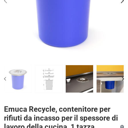
PREV
N
PREV
NE
Emuca Recycle, contenitore per
rifiuti da incasso per il spessore di
lavoro della cucina, 1 tazza