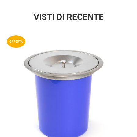
VISTI DI RECENTE
Aggiun
OFFERTA
Aggiu
Vista