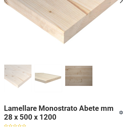
PREV
N
Lamellare Monostrato Abete mm
28 x 500 x 1200