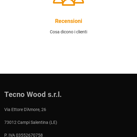
Recensioni
Cosa dicono i clienti
Tecno Wood s.r.l.
Via Ettore D'Amore, 26
73012 Campi Salentina (LE)
P. IVA 03552670758