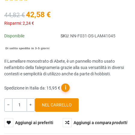
42,58 €
44,82 €
Risparmi:
2,24 €
Disponibile
SKU:
NN-F031-DS-LAM41045
Il Lamellare monostrato di Abete, è un pannello molto usato
nell'ambito della falegnameria grazie alla sua versatilità in diversi
contesti e semplicità di utilizzo anche da parte di hobbisti.
ℹ
Spedizione in Italia da: 15,95 €
Quantità
-
+
Aggiungi ai preferiti
Aggiungi a
compara prodotti