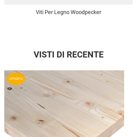
Viti Per Legno Woodpecker
VISTI DI RECENTE
Aggiun
OFFERTA
Aggiu
Vista