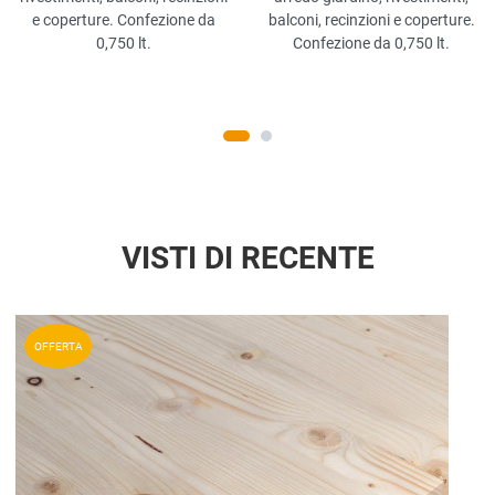
e coperture. Confezione da
balconi, recinzioni e coperture.
0,750 lt.
Confezione da 0,750 lt.
VISTI DI RECENTE
Aggiun
OFFERTA
Aggiu
Vista