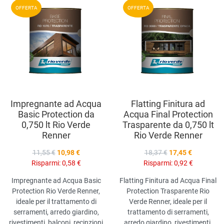
Aggiungi ai preferiti
A
OFFERTA
OFFERTA
Aggiungi a
compara prodotti
A
Vista anteprima
V
Impregnante ad Acqua
Flatting Finitura ad
Basic Protection da
Acqua Final Protection
0,750 lt Rio Verde
Trasparente da 0,750 lt
Renner
Rio Verde Renner
11,55 €
10,98 €
18,37 €
17,45 €
Risparmi:
0,58 €
Risparmi:
0,92 €
Impregnante ad Acqua Basic
Flatting Finitura ad Acqua Final
Protection Rio Verde Renner,
Protection Trasparente Rio
ideale per il trattamento di
Verde Renner, ideale per il
serramenti, arredo giardino,
trattamento di serramenti,
rivestimenti, balconi, recinzioni
arredo giardino, rivestimenti,