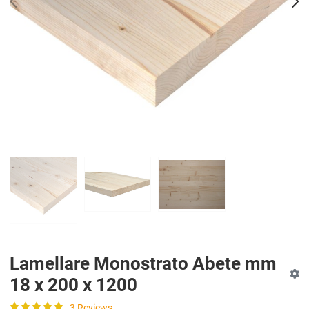
PREV
N
Lamellare Monostrato Abete mm
18 x 200 x 1200
3 Reviews