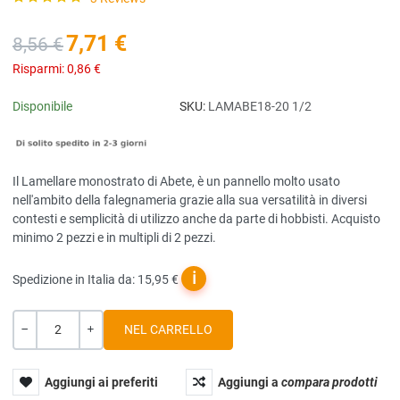
7,71 €
8,56 €
Risparmi:
0,86 €
Disponibile
SKU:
LAMABE18-20 1/2
Il Lamellare monostrato di Abete, è un pannello molto usato
nell'ambito della falegnameria grazie alla sua versatilità in diversi
contesti e semplicità di utilizzo anche da parte di hobbisti. Acquisto
minimo 2 pezzi e in multipli di 2 pezzi.
ℹ
Spedizione in Italia da: 15,95 €
Quantità
-
+
Aggiungi ai preferiti
Aggiungi a
compara prodotti