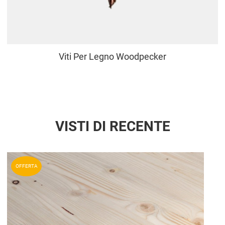
Viti Per Legno Woodpecker
VISTI DI RECENTE
Aggiun
OFFERTA
Aggiu
Vista