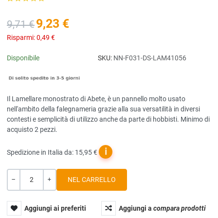
9,23 €
9,71 €
Risparmi:
0,49 €
Disponibile
SKU:
NN-F031-DS-LAM41056
Il Lamellare monostrato di Abete, è un pannello molto usato
nell'ambito della falegnameria grazie alla sua versatilità in diversi
contesti e semplicità di utilizzo anche da parte di hobbisti. Minimo di
acquisto 2 pezzi.
ℹ
Spedizione in Italia da: 15,95 €
Quantità
-
+
Aggiungi ai preferiti
Aggiungi a
compara prodotti