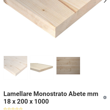
PREV
N
Lamellare Monostrato Abete mm
18 x 200 x 1000