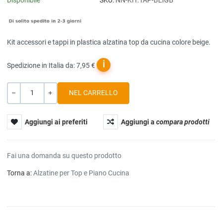
Disponibile
SKU:
NN-KIT.TAP-BEIGB
Kit accessori e tappi in plastica alzatina top da cucina colore beige.
ℹ
Spedizione in Italia da: 7,95 €
Quantità
-
+
Aggiungi ai preferiti
Aggiungi a
compara prodotti
Fai una domanda su questo prodotto
Torna a:
Alzatine per Top e Piano Cucina