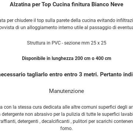
Alzatina per Top Cucina finitura Bianco Neve
ta per chiudere il top sulla parete della cucina evitando infiltraz
rovvista di un alloggiamento interno utile al passaggio di eventuali
Struttura in PVC
- sezione mm 25 x 25
Disponibile in lunghezza 200 cm o 400 cm
ecessario tagliarlo entro entro 3 metri. Pertanto indi
Manutenzione
ta con la stessa cura dedicata
alle altre comuni superfici degli a
n detergente non abrasivo per la pulizia di tutte le superfici lavabi
ffianti,
detergenti , decalcificanti , pulitori per scarichi contenen
forno.