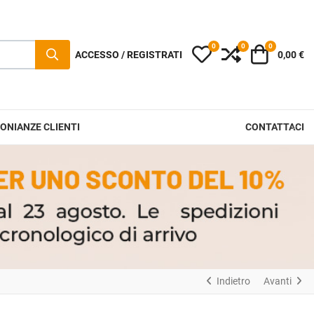
0
0
0
I miei preferiti
Compara
Carrello
ACCESSO / REGISTRATI
0,00 €
ONIANZE CLIENTI
CONTATTACI
Indietro
Avanti