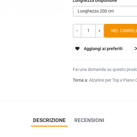
Lunghezza Disponibile
Lunghezza 200 cm
Quantità
-
+
Aggiungi ai preferiti
Fai una domanda su questo prod
Torna a:
Alzatine per Top e Piano 
DESCRIZIONE
RECENSIONI