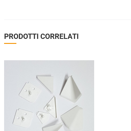
PRODOTTI CORRELATI
Aggiungi ai preferiti
Aggiungi a
compara
Vista anteprima