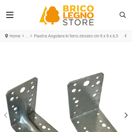
Home
Piastra Angolare in ferro zincato cm 9 x 9 x 6,5
PREV
N