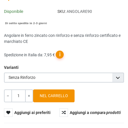
Disponibile
SKU:
ANGOLARE90
Angolare in ferro zincato con rinforzo e senza rinforzo certificato e
marchiato CE
ℹ
Spedizione in Italia da: 7,95 €
Varianti
Senza Rinforzo
Quantità
-
+
Aggiungi ai preferiti
Aggiungi a
compara prodotti