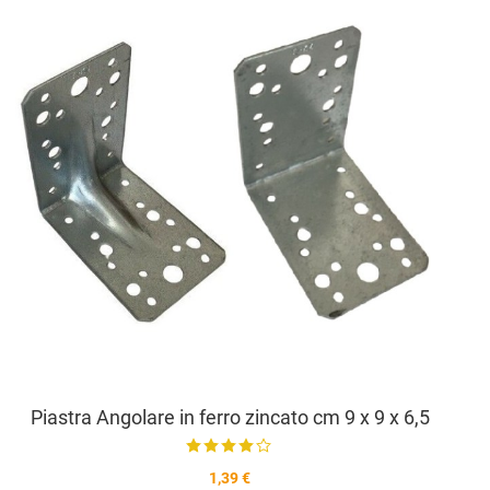
Aggiu
Vista
Piastra Angolare in ferro zincato cm 9 x 9 x 6,5
1,39 €