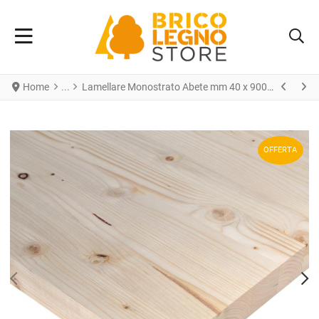
Home
Lamellare Monostrato Abete mm 40 x 900 x 2450
OFFERTA
PREV
N