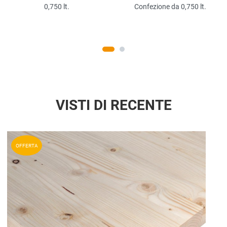
0,750 lt.
Confezione da 0,750 lt.
VISTI DI RECENTE
Aggiun
OFFERTA
Aggiu
Vista