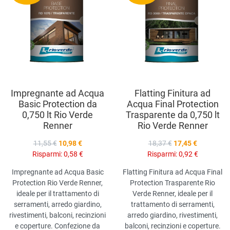
Aggiungi a
compara prodotti
A
Vista anteprima
V
Impregnante ad Acqua
Flatting Finitura ad
Basic Protection da
Acqua Final Protection
0,750 lt Rio Verde
Trasparente da 0,750 lt
Renner
Rio Verde Renner
11,55 €
10,98 €
18,37 €
17,45 €
Risparmi:
0,58 €
Risparmi:
0,92 €
Impregnante ad Acqua Basic
Flatting Finitura ad Acqua Final
Protection Rio Verde Renner,
Protection Trasparente Rio
ideale per il trattamento di
Verde Renner, ideale per il
serramenti, arredo giardino,
trattamento di serramenti,
rivestimenti, balconi, recinzioni
arredo giardino, rivestimenti,
e coperture. Confezione da
balconi, recinzioni e coperture.