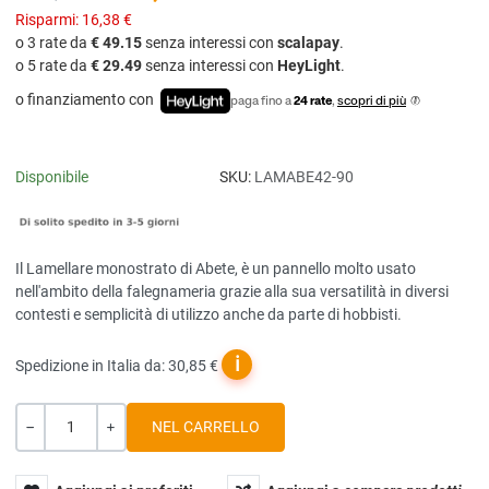
Risparmi:
16,38 €
o 3 rate da
€ 49.15
senza interessi con
scalapay
.
o 5 rate da
€ 29.49
senza interessi con
HeyLight
.
o finanziamento con
paga fino a
24 rate
,
scopri di più
Disponibile
SKU:
LAMABE42-90
Il Lamellare monostrato di Abete, è un pannello molto usato
nell'ambito della falegnameria grazie alla sua versatilità in diversi
contesti e semplicità di utilizzo anche da parte di hobbisti.
ℹ
Spedizione in Italia da: 30,85 €
Quantità
-
+