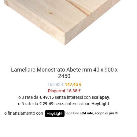
Lamellare Monostrato Abete mm 40 x 900 x
2450
163,83 €
147,45 €
Risparmi:
16,38 €
o 3 rate da
€ 49.15
senza interessi con
scalapay
.
o 5 rate da
€ 29.49
senza interessi con
HeyLight
.
o finanziamento con
paga fino a
24 rate
,
scopri di più