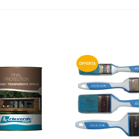
Aggiungi ai preferiti
OFFERTA
 prodotti
Aggiungi a
compara prodotti
Vista anteprima