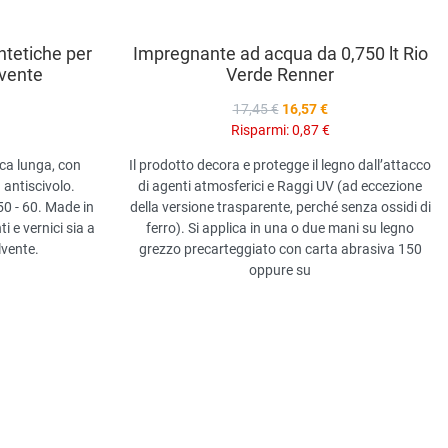
intetiche per
Impregnante ad acqua da 0,750 lt Rio
lvente
Verde Renner
17,45 €
16,57 €
Risparmi:
0,87 €
tica lunga, con
Il prodotto decora e protegge il legno dall’attacco
antiscivolo.
di agenti atmosferici e Raggi UV (ad eccezione
50 - 60. Made in
della versione trasparente, perché senza ossidi di
ti e vernici sia a
ferro). Si applica in una o due mani su legno
vente.
grezzo precarteggiato con carta abrasiva 150
oppure su