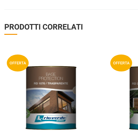
PRODOTTI CORRELATI
Aggiungi ai preferiti
OFFERTA
OFFERTA
Aggiungi a
compara
Vista anteprima