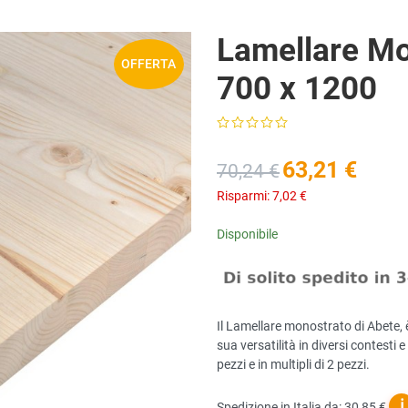
Lamellare M
OFFERTA
700 x 1200
63,21 €
70,24 €
Risparmi:
7,02 €
Disponibile
Il Lamellare monostrato di Abete, 
sua versatilità in diversi contesti
pezzi e in multipli di 2 pezzi.
ℹ
Spedizione in Italia da: 30,85 €