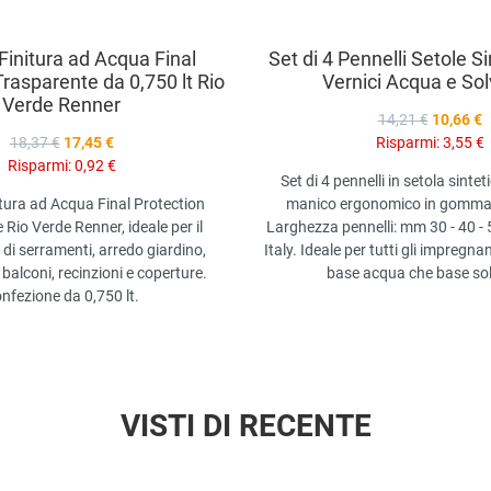
 Finitura ad Acqua Final
Set di 4 Pennelli Setole S
Trasparente da 0,750 lt Rio
Vernici Acqua e So
Verde Renner
14,21 €
10,66 €
18,37 €
17,45 €
Risparmi:
3,55 €
Risparmi:
0,92 €
Set di 4 pennelli in setola sinte
itura ad Acqua Final Protection
manico ergonomico in gomma 
Rio Verde Renner, ideale per il
Larghezza pennelli: mm 30 - 40 - 
di serramenti, arredo giardino,
Italy. Ideale per tutti gli impregnan
 balconi, recinzioni e coperture.
base acqua che base sol
nfezione da 0,750 lt.
VISTI DI RECENTE