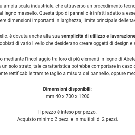
su ampia scala industriale, che attraverso un procedimento tecnolo
l legno massello. Questa tipo di pannello è infatti adatto a esse
ere dimensioni importanti in larghezza, limite principale delle t
llo, è dovuta anche alla sua
semplicità di utilizzo e lavorazion
hobbisti di vario livello che desiderano creare oggetti di design e 
o mediante l'incollaggio tra loro di più elementi in legno di Abe
 un solo strato, tale caratteristica potrebbe comportare in caso d
nte rettificabile tramite taglio a misura del pannello, oppure med
Dimensioni disponibili:
mm 40 x 700 x 1200
Il prezzo è inteso per pezzo.
Acquisto minimo 2 pezzi e in multipli di 2 pezzi.