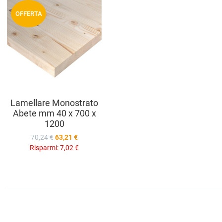
Aggiungi ai preferiti
OFFERTA
Aggiungi a
compara prodotti
Vista anteprima
Lamellare Monostrato
Abete mm 40 x 700 x
1200
70,24 €
63,21 €
Risparmi:
7,02 €