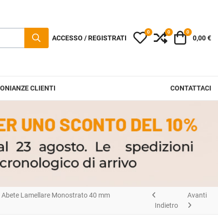
0
0
0
I miei preferiti
Compara
Carrello
ACCESSO / REGISTRATI
0,00 €
ONIANZE CLIENTI
CONTATTACI
Abete Lamellare Monostrato 40 mm
Avanti
Indietro