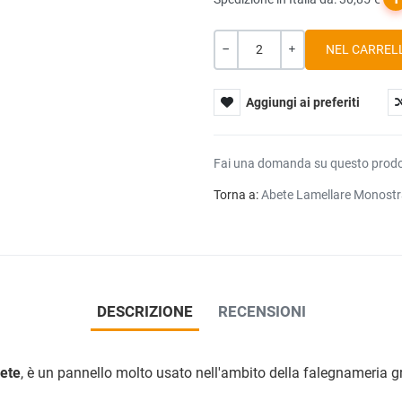
Quantità
-
+
Aggiungi ai preferiti
Fai una domanda su questo prod
Torna a:
Abete Lamellare Monost
DESCRIZIONE
RECENSIONI
ete
, è un pannello molto usato nell'ambito della falegnameria graz