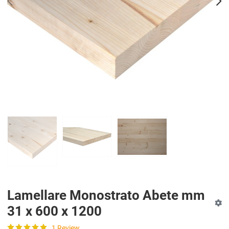
PREV
N
Lamellare Monostrato Abete mm
31 x 600 x 1200
1 Review