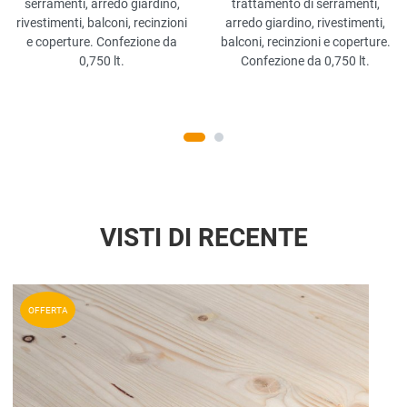
serramenti, arredo giardino,
trattamento di serramenti,
rivestimenti, balconi, recinzioni
arredo giardino, rivestimenti,
e coperture. Confezione da
balconi, recinzioni e coperture.
0,750 lt.
Confezione da 0,750 lt.
VISTI DI RECENTE
Aggiun
OFFERTA
Aggiu
Vista