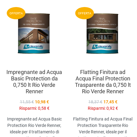
Aggiungi ai preferiti
A
OFFERTA
OFFERTA
Aggiungi a
compara prodotti
A
Vista anteprima
V
Impregnante ad Acqua
Flatting Finitura ad
Basic Protection da
Acqua Final Protection
0,750 lt Rio Verde
Trasparente da 0,750 lt
Renner
Rio Verde Renner
11,55 €
10,98 €
18,37 €
17,45 €
Risparmi:
0,58 €
Risparmi:
0,92 €
Impregnante ad Acqua Basic
Flatting Finitura ad Acqua Final
Protection Rio Verde Renner,
Protection Trasparente Rio
ideale per il trattamento di
Verde Renner, ideale per il