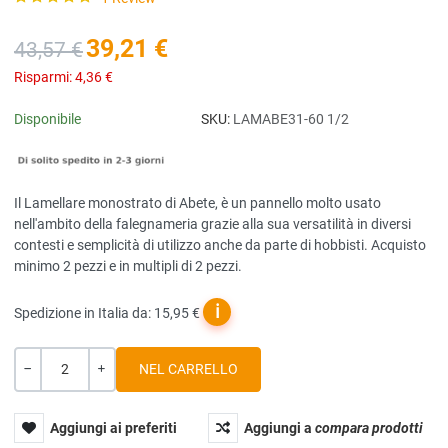
39,21 €
43,57 €
Risparmi:
4,36 €
Disponibile
SKU:
LAMABE31-60 1/2
Il Lamellare monostrato di Abete, è un pannello molto usato
nell'ambito della falegnameria grazie alla sua versatilità in diversi
contesti e semplicità di utilizzo anche da parte di hobbisti. Acquisto
minimo 2 pezzi e in multipli di 2 pezzi.
ℹ
Spedizione in Italia da: 15,95 €
Quantità
-
+
Aggiungi ai preferiti
Aggiungi a
compara prodotti