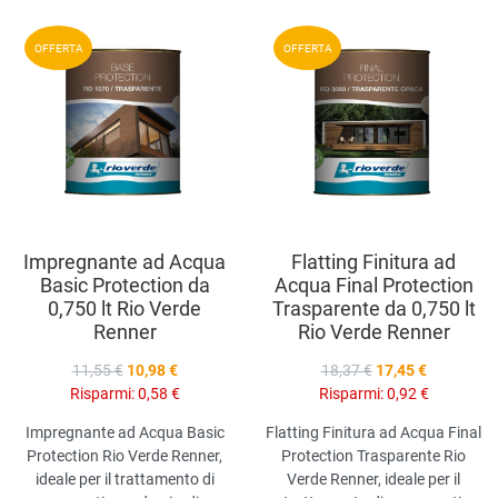
Aggiungi ai preferiti
A
OFFERTA
OFFERTA
Aggiungi a
compara prodotti
A
Vista anteprima
V
Impregnante ad Acqua
Flatting Finitura ad
Basic Protection da
Acqua Final Protection
0,750 lt Rio Verde
Trasparente da 0,750 lt
Renner
Rio Verde Renner
11,55 €
10,98 €
18,37 €
17,45 €
Risparmi:
0,58 €
Risparmi:
0,92 €
Impregnante ad Acqua Basic
Flatting Finitura ad Acqua Final
Protection Rio Verde Renner,
Protection Trasparente Rio
ideale per il trattamento di
Verde Renner, ideale per il