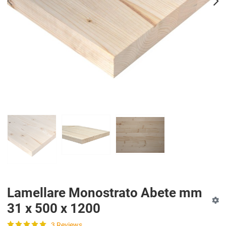
PREV
N
Lamellare Monostrato Abete mm
31 x 500 x 1200
3 Reviews