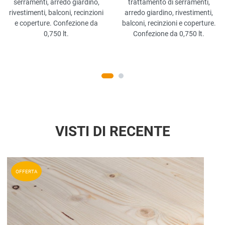
serramenti, arredo giardino,
trattamento di serramenti,
rivestimenti, balconi, recinzioni
arredo giardino, rivestimenti,
e coperture. Confezione da
balconi, recinzioni e coperture.
0,750 lt.
Confezione da 0,750 lt.
VISTI DI RECENTE
Aggiun
OFFERTA
Aggiu
Vista