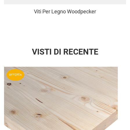
Viti Per Legno Woodpecker
VISTI DI RECENTE
Aggiun
OFFERTA
Aggiu
Vista