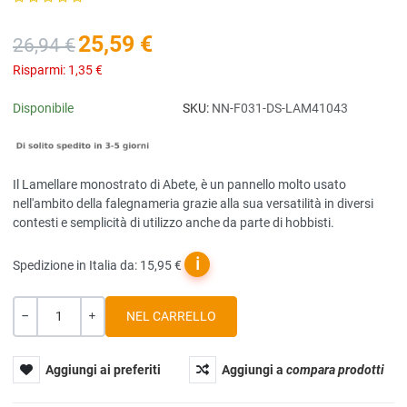
25,59 €
26,94 €
Risparmi:
1,35 €
Disponibile
SKU:
NN-F031-DS-LAM41043
Il Lamellare monostrato di Abete, è un pannello molto usato
nell'ambito della falegnameria grazie alla sua versatilità in diversi
contesti e semplicità di utilizzo anche da parte di hobbisti.
ℹ
Spedizione in Italia da: 15,95 €
Quantità
-
+
Aggiungi ai preferiti
Aggiungi a
compara prodotti