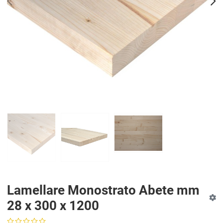
PREV
N
Lamellare Monostrato Abete mm
28 x 300 x 1200