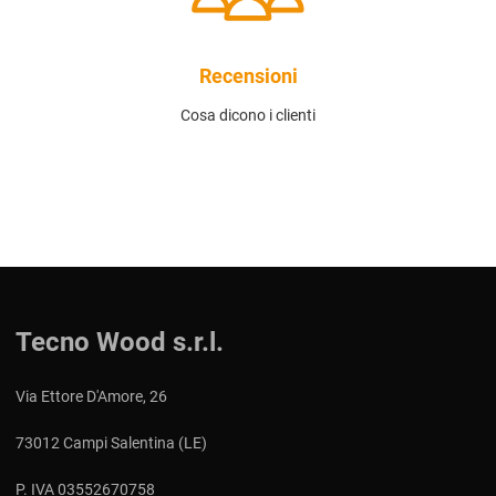
Recensioni
Cosa dicono i clienti
Tecno Wood s.r.l.
Via Ettore D'Amore, 26
73012 Campi Salentina (LE)
P. IVA 03552670758