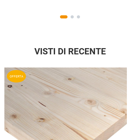
VISTI DI RECENTE
Aggiun
OFFERTA
Aggiu
Vista