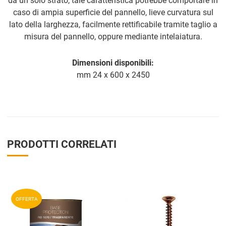
da un solo strato, tale caratteristica potrebbe comportare in
caso di ampia superficie del pannello, lieve curvatura sul
lato della larghezza, facilmente rettificabile tramite taglio a
misura del pannello, oppure mediante intelaiatura.
Dimensioni disponibili:
mm 24 x 600 x 2450
PRODOTTI CORRELATI
Aggiungi ai preferiti
A
OFFERTA
Aggiungi a
compara prodotti
A