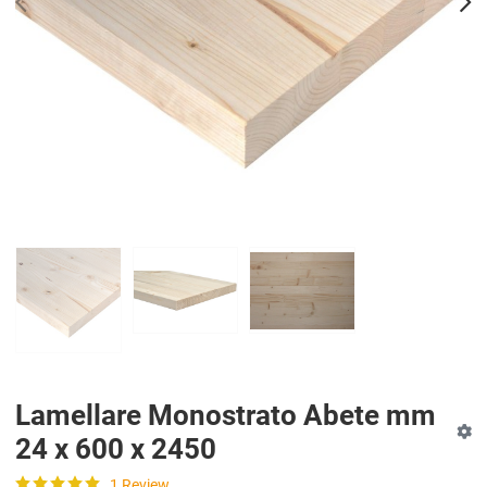
PREV
N
Lamellare Monostrato Abete mm
24 x 600 x 2450
1 Review