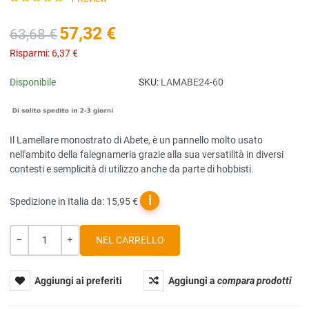
57,32 €
63,68 €
Risparmi:
6,37 €
Disponibile
SKU:
LAMABE24-60
Il Lamellare monostrato di Abete, è un pannello molto usato
nell'ambito della falegnameria grazie alla sua versatilità in diversi
contesti e semplicità di utilizzo anche da parte di hobbisti.
ℹ
Spedizione in Italia da: 15,95 €
Quantità
-
+
Aggiungi ai preferiti
Aggiungi a
compara prodotti