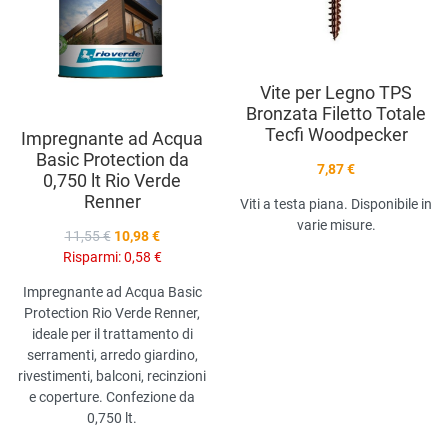
Vista anteprima
V
Vite per Legno TPS
Bronzata Filetto Totale
Tecfi Woodpecker
Impregnante ad Acqua
Basic Protection da
7,87 €
0,750 lt Rio Verde
Renner
Viti a testa piana. Disponibile in
varie misure.
11,55 €
10,98 €
Risparmi:
0,58 €
Impregnante ad Acqua Basic
Protection Rio Verde Renner,
ideale per il trattamento di
serramenti, arredo giardino,
rivestimenti, balconi, recinzioni
e coperture. Confezione da
0,750 lt.