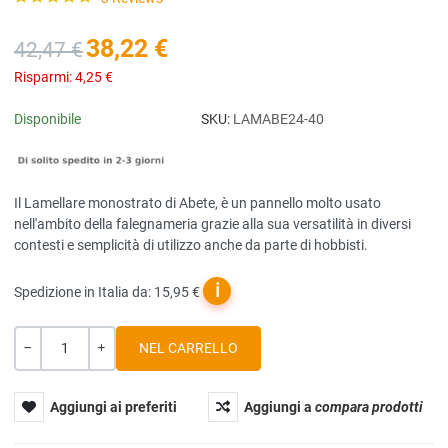
38,22 €
42,47 €
Risparmi:
4,25 €
Disponibile
SKU:
LAMABE24-40
Il Lamellare monostrato di Abete, è un pannello molto usato
nell'ambito della falegnameria grazie alla sua versatilità in diversi
contesti e semplicità di utilizzo anche da parte di hobbisti.
ℹ
Spedizione in Italia da: 15,95 €
Quantità
-
+
Aggiungi ai preferiti
Aggiungi a
compara prodotti