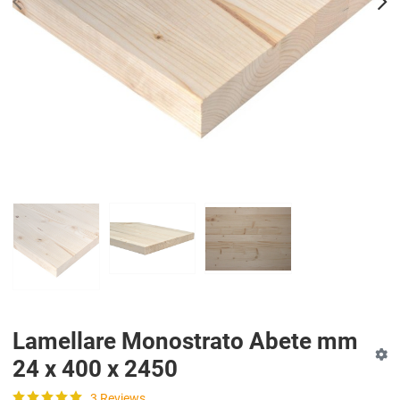
PREV
N
Lamellare Monostrato Abete mm
24 x 400 x 2450
3 Reviews