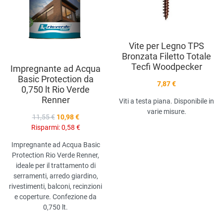
Vista anteprima
V
Vite per Legno TPS
Bronzata Filetto Totale
Tecfi Woodpecker
Impregnante ad Acqua
Basic Protection da
7,87 €
0,750 lt Rio Verde
Renner
Viti a testa piana. Disponibile in
varie misure.
11,55 €
10,98 €
Risparmi:
0,58 €
Impregnante ad Acqua Basic
Protection Rio Verde Renner,
ideale per il trattamento di
serramenti, arredo giardino,
rivestimenti, balconi, recinzioni
e coperture. Confezione da
0,750 lt.