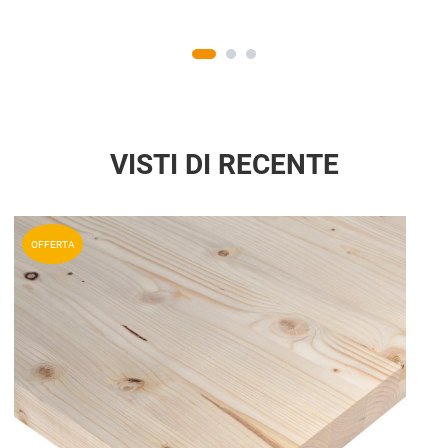
VISTI DI RECENTE
Aggiun
OFFERTA
Aggiu
Vista