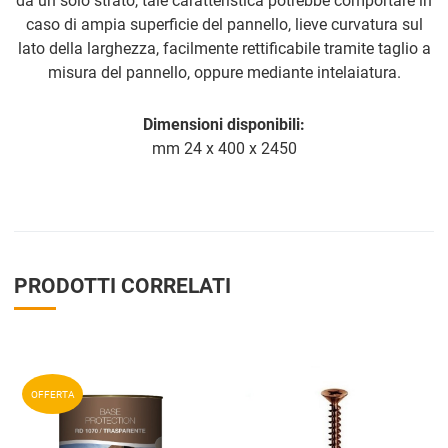
da un solo strato, tale caratteristica potrebbe comportare in
caso di ampia superficie del pannello, lieve curvatura sul
lato della larghezza, facilmente rettificabile tramite taglio a
misura del pannello, oppure mediante intelaiatura.
Dimensioni disponibili:
mm 24 x 400 x 2450
PRODOTTI CORRELATI
Aggiungi ai preferiti
A
OFFERTA
Aggiungi a
compara prodotti
A