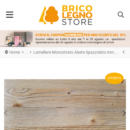
Home
Lamellare Monostrato Abete Spazzolato mm 18 x 1200 x 2450
OFFERTA
PREV
N