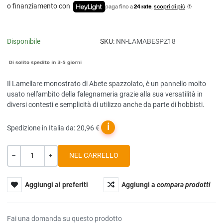
o finanziamento con
paga fino a
24 rate
,
scopri di più
Disponibile
SKU:
NN-LAMABESPZ18
Il Lamellare monostrato di Abete spazzolato, è un pannello molto
usato nell'ambito della falegnameria grazie alla sua versatilità in
diversi contesti e semplicità di utilizzo anche da parte di hobbisti.
ℹ
Spedizione in Italia da: 20,96 €
Quantità
-
+
Aggiungi ai preferiti
Aggiungi a
compara prodotti
Fai una domanda su questo prodotto