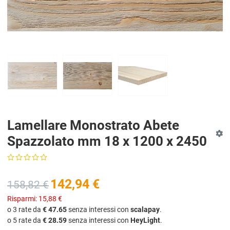
Lamellare Monostrato Abete
Spazzolato mm 18 x 1200 x 2450
142,94 €
158,82 €
Risparmi:
15,88 €
o 3 rate da
€ 47.65
senza interessi con
scalapay
.
o 5 rate da
€ 28.59
senza interessi con
HeyLight
.