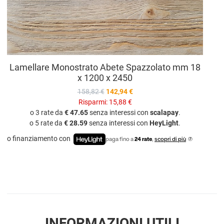
Lamellare Monostrato Abete Spazzolato mm 18
x 1200 x 2450
158,82 €
142,94 €
Risparmi:
15,88 €
o 3 rate da
€ 47.65
senza interessi con
scalapay
.
o 5 rate da
€ 28.59
senza interessi con
HeyLight
.
o finanziamento con
paga fino a
24 rate
,
scopri di più
INFORMAZIONI UTILI