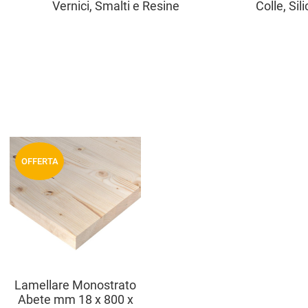
Vernici, Smalti e Resine
Colle, Sil
Aggiungi ai preferiti
OFFERTA
Aggiungi a
compara prodotti
Vista anteprima
Lamellare Monostrato
Abete mm 18 x 800 x