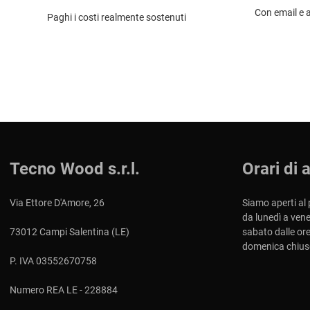
Con email e 
Paghi i costi realmente sostenuti
Tecno Wood s.r.l.
Orari di 
Via Ettore D'Amore, 26
Siamo aperti al 
da lunedì a vene
73012 Campi Salentina (LE)
sabato dalle ore
domenica chius
P. IVA 03552670758
Numero REA LE - 228884