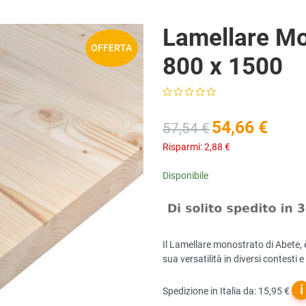
Lamellare M
OFFERTA
800 x 1500
54,66 €
57,54 €
Risparmi:
2,88 €
Disponibile
Il Lamellare monostrato di Abete, 
sua versatilità in diversi contesti 
ℹ
Spedizione in Italia da: 15,95 €