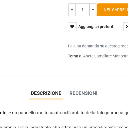
Quantità
-
+
Aggiungi ai preferiti
Fai una domanda su questo prod
Torna a:
Abete Lamellare Monost
DESCRIZIONE
RECENSIONI
ete
, è un pannello molto usato nell'ambito della falegnameria graz
su ampia scala industriale, che attraverso un procedimento tecnolo