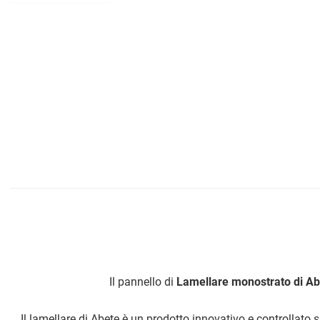
Il pannello di
Lamellare monostrato di Ab
Il lamellare di Abete è un prodotto innovativo e controllato 