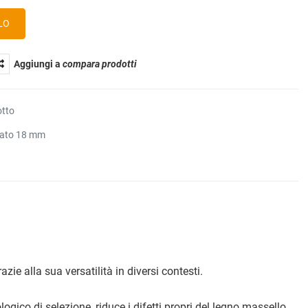
Aggiungi a
compara prodotti
otto
rato 18 mm
ie alla sua versatilità in diversi contesti.
gico di selezione, riduce i difetti propri del legno massello,