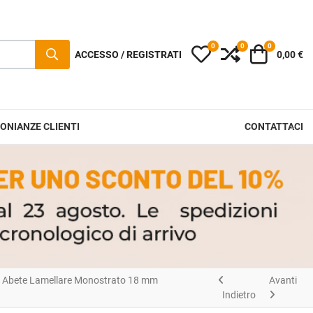
0
0
0
I miei preferiti
Compara
Carrello
ACCESSO / REGISTRATI
0,00 €
ONIANZE CLIENTI
CONTATTACI
Abete Lamellare Monostrato 18 mm
Avanti
Indietro