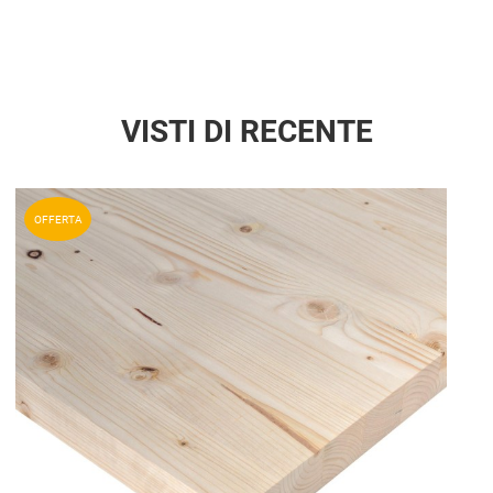
VISTI DI RECENTE
Aggiun
OFFERTA
Aggiu
Vista