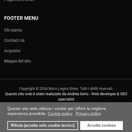
FOOTER MENU
Chi siamo
Contact Us
Acquista
Mappa del sito
Copyright © 2026 Brico Legno Store. Tutti i diritti riservati.
Questo sito web è stato realizzato da Andrea Serio - Web developer & SEO
specialist
Questo sito web utilizza i cookie per offrirti la migliore
esperienza possibile.
Cookie policy
Privacy policy
Rifiuta (accetta solo cookie tecnici)
Accetta cookies
0
0
0
I miei preferiti
Compara
Carre