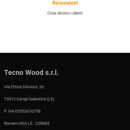
Recensioni
Cosa dicono i clienti
Tecno Wood s.r.l.
Via Ettore D'Amore, 26
73012 Campi Salentina (LE)
P. IVA 03552670758
Numero REA LE - 228884