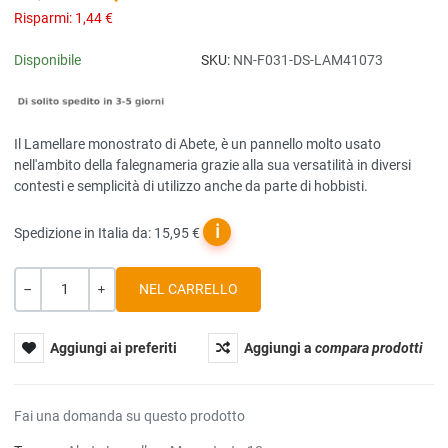
Risparmi:
1,44 €
Disponibile
SKU:
NN-F031-DS-LAM41073
Il Lamellare monostrato di Abete, è un pannello molto usato
nell'ambito della falegnameria grazie alla sua versatilità in diversi
contesti e semplicità di utilizzo anche da parte di hobbisti.
ℹ
Spedizione in Italia da: 15,95 €
Quantità
-
+
Aggiungi ai preferiti
Aggiungi a
compara prodotti
Fai una domanda su questo prodotto