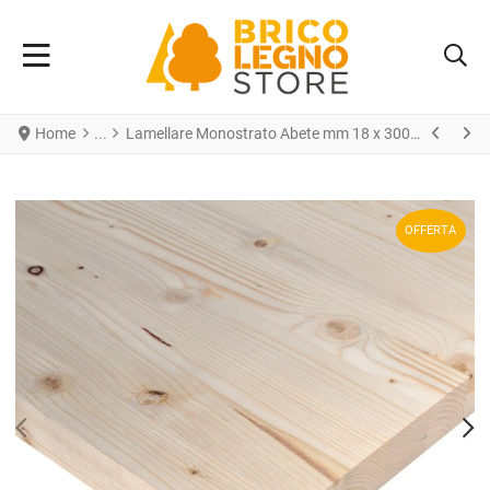
Home
Lamellare Monostrato Abete mm 18 x 300 x 2000
OFFERTA
PREV
N