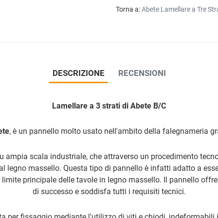
Torna a:
Abete Lamellare a Tre Str
DESCRIZIONE
RECENSIONI
Lamellare a 3 strati di Abete B/C
ete
, è un pannello molto usato nell'ambito della falegnameria graz
su ampia scala industriale, che attraverso un procedimento tecnolo
l legno massello. Questa tipo di pannello è infatti adatto a esse
limite principale delle tavole in legno massello. Il pannello offr
di successo e soddisfa tutti i requisiti tecnici.
 per fissaggio mediante l'utilizzo di viti e chiodi, indeformabil