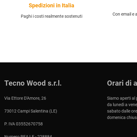
Spedizioni in Italia
Con email e 
Paghi i costi realmente sostenuti
Tecno Wood s.r.l.
Orari di 
Via Ettore D'Amore, 26
Siamo aperti al 
da lunedì a vene
73012 Campi Salentina (LE)
sabato dalle ore
domenica chius
P. IVA 03552670758
Numero REA LE - 228884