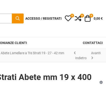
0
0
0
I miei preferiti
Compara
Carrello
ACCESSO / REGISTRATI
0,00 €
ONIANZE CLIENTI
CONTATTACI
Abete Lamellare a Tre Strati 19 - 27 - 42 mm
Avanti
Indietro
Strati Abete mm 19 x 400