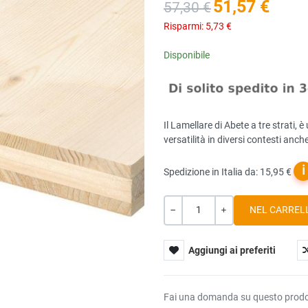
51,57 €
57,30 €
Risparmi:
5,73 €
Disponibile
Il Lamellare di Abete a tre strati, 
versatilità in diversi contesti anch
ℹ
Spedizione in Italia da: 15,95 €
Quantità
-
+
Aggiungi ai preferiti
Fai una domanda su questo prod