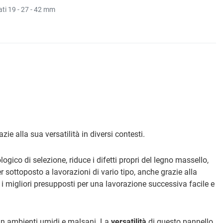
ati 19 - 27 - 42 mm
ie alla sua versatilità in diversi contesti.
gico di selezione, riduce i difetti propri del legno massello,
r sottoposto a lavorazioni di vario tipo, anche grazie alla
e i migliori presupposti per una lavorazione successiva facile e
i in ambienti umidi e malsani. La
versatilità
di questo pannello,