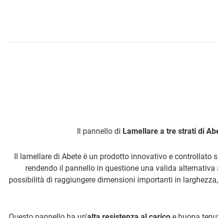
Il pannello di
Lamellare a tre strati di Ab
Il lamellare di Abete è un prodotto innovativo e controllato 
rendendo il pannello in questione una valida alternativa a
possibilità di raggiungere dimensioni importanti in larghezza, 
Questo pannello ha un'
alta resistenza al carico
e buona tenuta