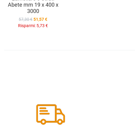
Abete mm 19 x 400 x
3000
57,30 €
51,57 €
Risparmi:
5,73 €