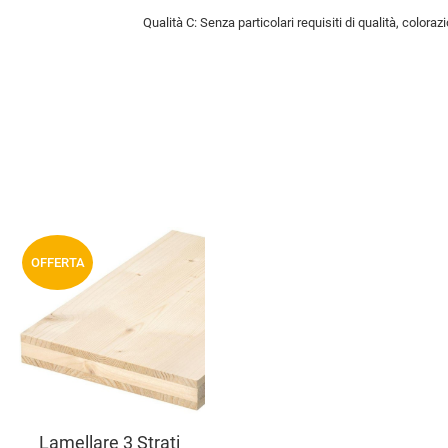
Qualità C: Senza particolari requisiti di qualità, colora
Aggiungi ai preferiti
OFFERTA
Aggiungi a
compara prodotti
Vista anteprima
Lamellare 3 Strati