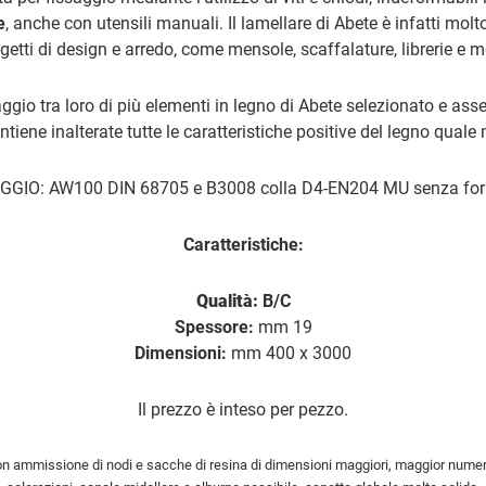
e
, anche con utensili manuali. Il lamellare di Abete è infatti molt
getti di design e arredo, come mensole, scaffalature, librerie e mo
aggio tra loro di più elementi in legno di Abete selezionato e ass
ntiene inalterate tutte le caratteristiche positive del legno qual
GIO: AW100 DIN 68705 e B3008 colla D4-EN204 MU senza for
Caratteristiche:
Qualità:
B/C
Spessore:
mm 19
Dimensioni:
mm 400 x 3000
Il prezzo è inteso per pezzo.
 ammissione di nodi e sacche di resina di dimensioni maggiori, maggior numero di