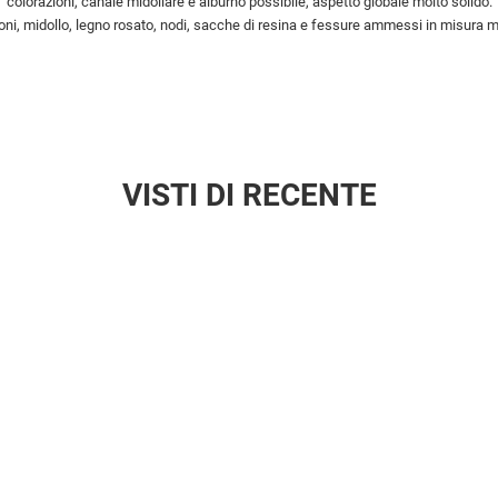
colorazioni, canale midollare e alburno possibile, aspetto globale molto solido.
zioni, midollo, legno rosato, nodi, sacche di resina e fessure ammessi in misura mag
VISTI DI RECENTE