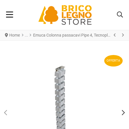
Home
Emuca Colonna passacavi Pipe 4, Tecnoplastica, Verniciato alluminio
OFFERTA
PREV
N