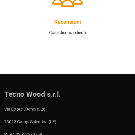
Recensioni
Cosa dicono i clienti
Tecno Wood s.r.l.
Via Ettore D'Amore, 26
73012 Campi Salentina (LE)
P. IVA 03552670758