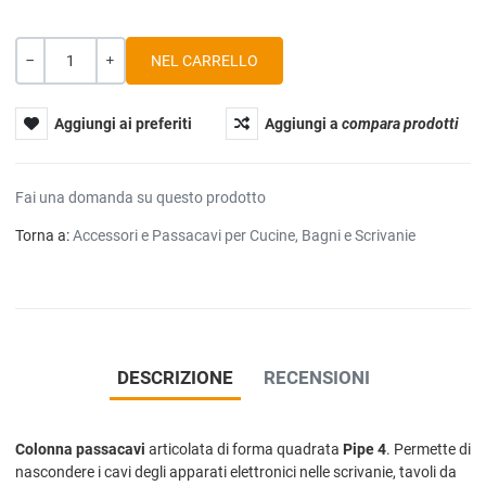
Quantità
-
+
Aggiungi ai preferiti
Aggiungi a
compara prodotti
Fai una domanda su questo prodotto
Torna a:
Accessori e Passacavi per Cucine, Bagni e Scrivanie
DESCRIZIONE
RECENSIONI
Colonna passacavi
articolata di forma quadrata
Pipe 4
. Permette di
nascondere i cavi degli apparati elettronici nelle scrivanie, tavoli da