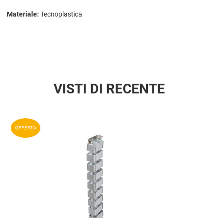
Materiale:
Tecnoplastica
VISTI DI RECENTE
Aggiun
OFFERTA
Aggiu
Vista