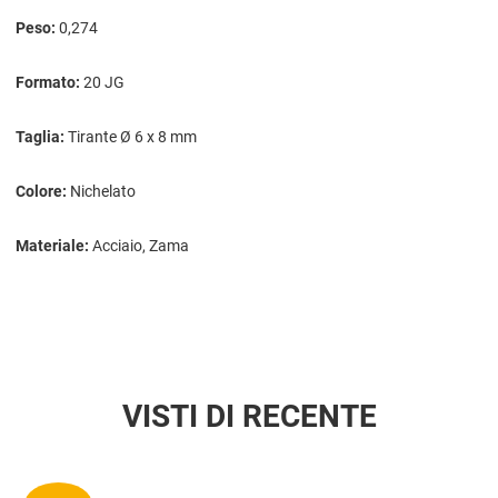
Peso:
0,274
Formato:
20 JG
Taglia:
Tirante Ø 6 x 8 mm
Colore:
Nichelato
Materiale:
Acciaio, Zama
VISTI DI RECENTE
Aggiun