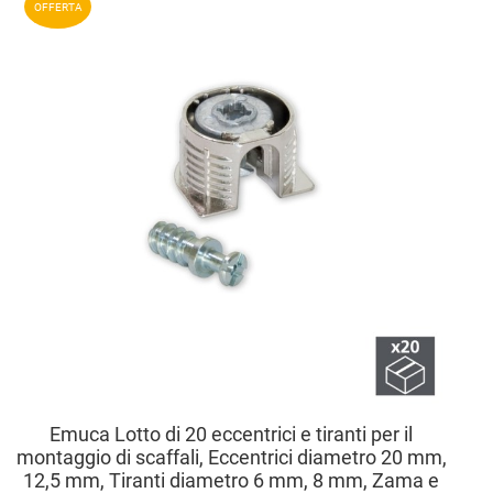
OFFERTA
Aggiu
Vista
Emuca Lotto di 20 eccentrici e tiranti per il
montaggio di scaffali, Eccentrici diametro 20 mm,
12,5 mm, Tiranti diametro 6 mm, 8 mm, Zama e