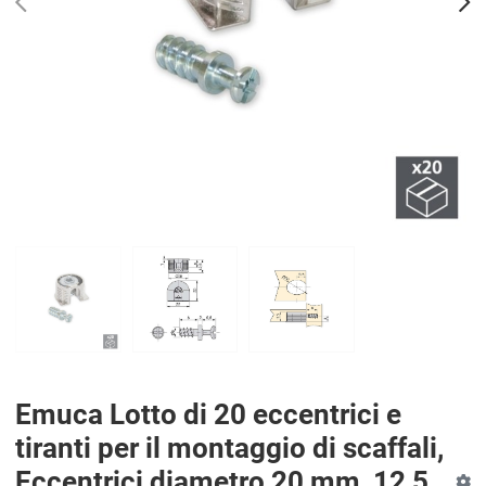
PREV
N
Emuca Lotto di 20 eccentrici e
tiranti per il montaggio di scaffali,
Eccentrici diametro 20 mm, 12,5