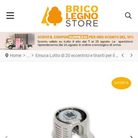
Home
Emuca Lotto di 20 eccentrici e tiranti per il montaggio di scaffali, Eccentrici diametro 20 mm, 12,5 mm, Tiranti diametro 6 mm, 8 mm, Zama e Acciaio, Nichelato
OFFERTA