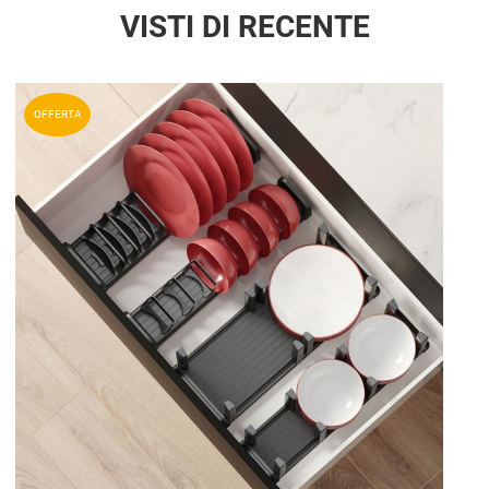
VISTI DI RECENTE
Aggiun
OFFERTA
Aggiu
Vista