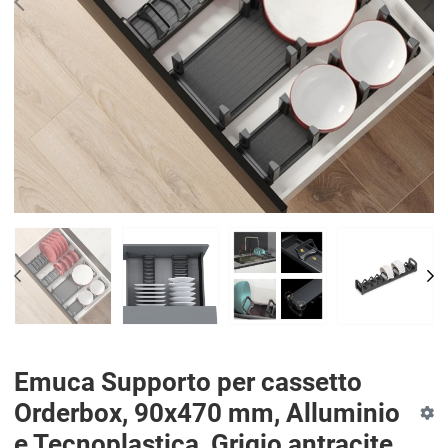
PREV
N
PREV
NE
Emuca Supporto per cassetto
Orderbox, 90x470 mm, Alluminio
e Tecnoplastica, Grigio antracite