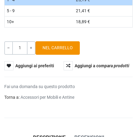
5 - 9
21,41 €
10+
18,89 €
Quantità
-
+
Aggiungi ai preferiti
Aggiungi a
compara prodotti
Fai una domanda su questo prodotto
Torna a:
Accessori per Mobili e Antine