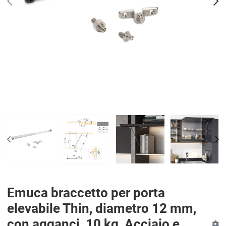
PREV
N
PREV
NE
Emuca braccetto per porta
elevabile Thin, diametro 12 mm,
con agganci, 10 kg, Acciaio e