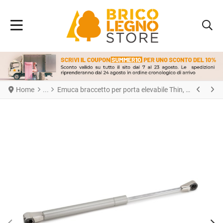
Home
Emuca braccetto per porta elevabile Thin, diametro 12 mm, con agganci, 10 kg, Acciaio e Tecnoplastica, Verniciato nichel opaco