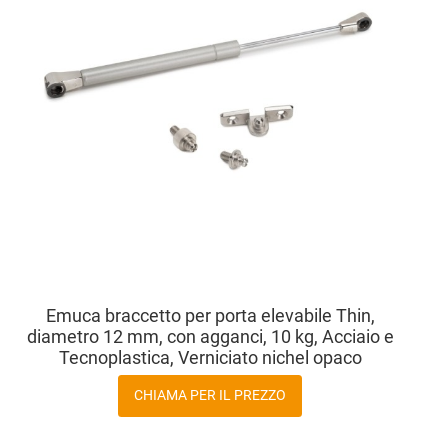
Vista
Emuca braccetto per porta elevabile Thin,
diametro 12 mm, con agganci, 10 kg, Acciaio e
Tecnoplastica, Verniciato nichel opaco
CHIAMA PER IL PREZZO