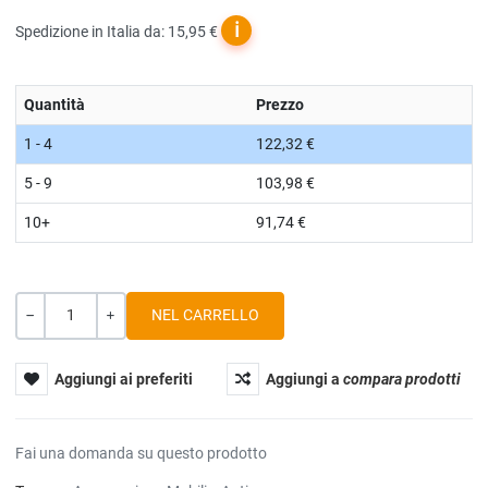
ℹ
Spedizione in Italia da: 15,95 €
Quantità
Prezzo
1 - 4
122,32 €
5 - 9
103,98 €
10+
91,74 €
Quantità
-
+
Aggiungi ai preferiti
Aggiungi a
compara prodotti
Fai una domanda su questo prodotto