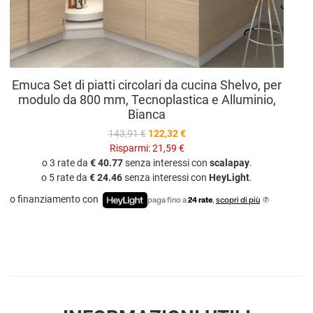
Emuca Set di piatti circolari da cucina Shelvo, per
modulo da 800 mm, Tecnoplastica e Alluminio,
Bianca
143,91 €
122,32 €
Risparmi:
21,59 €
o 3 rate da
€ 40.77
senza interessi con
scalapay
.
o 5 rate da
€ 24.46
senza interessi con
HeyLight
.
o finanziamento con
paga fino a
24 rate
,
scopri di più