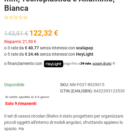
Bianca
122,32 €
143,91 €
Risparmi:
21,59 €
o 3 rate da
€ 40.77
senza interessi con
scalapay
.
o 5 rate da
€ 24.46
senza interessi con
HeyLight
.
o finanziamento con
paga fino a
24 rate
,
scopri di più
Disponibile
SKU:
NN-F037-8929015
GTIN (EAN,ISBN):
8432393123530
Solo 9 rimanenti
Il set di vassoi circolari Shelvo è stato progettato per organizzare
piccoli oggetti all'interno di mobili angolari, sfruttando appieno lo
spazio. Ha