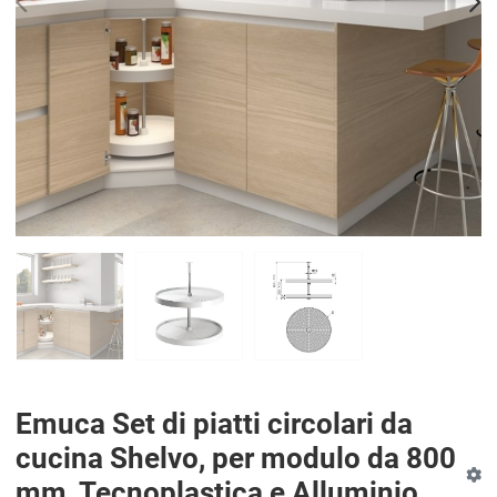
PREV
N
Emuca Set di piatti circolari da
cucina Shelvo, per modulo da 800
mm, Tecnoplastica e Alluminio,