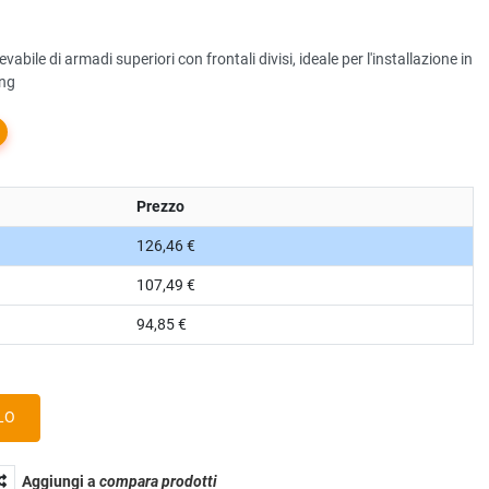
vabile di armadi superiori con frontali divisi, ideale per l'installazione in
ing
Prezzo
126,46 €
107,49 €
94,85 €
Aggiungi a
compara prodotti