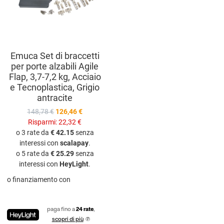
Vista anteprima
Emuca Set di braccetti
per porte alzabili Agile
Flap, 3,7-7,2 kg, Acciaio
e Tecnoplastica, Grigio
antracite
148,78 €
126,46 €
Risparmi:
22,32 €
o 3 rate da
€ 42.15
senza
interessi con
scalapay
.
o 5 rate da
€ 25.29
senza
interessi con
HeyLight
.
o finanziamento con
paga fino a
24 rate
,
scopri di più