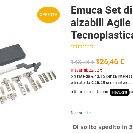
Emuca Set di 
OFFERTA
alzabili Agile
Tecnoplastica
126,46 €
148,78 €
Risparmi:
22,32 €
o 3 rate da
€ 42.15
senza interess
o 5 rate da
€ 25.29
senza interess
o finanziamento con
pa
Disponibile