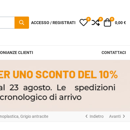
0
0
0
I miei preferiti
Compara
Carrello
ACCESSO / REGISTRATI
0,00 €
ONIANZE CLIENTI
CONTATTACI
cnoplastica, Grigio antracite
Indietro
Avanti