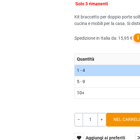
Solo 3 rimanenti
Kit braccetto per doppio porte solle
cucina e mobili per la casa. Si dist
ℹ
Spedizione in Italia da: 15,95 €
Quantità
1 - 4
5 - 9
10+
Quantità
-
+
Aggiungi ai preferiti