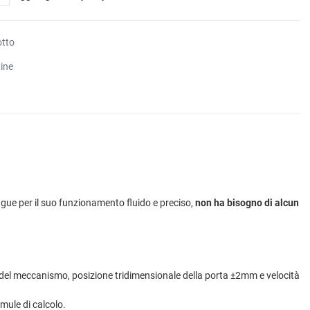
otto
tine
stingue per il suo funzionamento fluido e preciso,
non ha bisogno di alcun
a del meccanismo, posizione tridimensionale della porta ±2mm e velocità
rmule di calcolo.