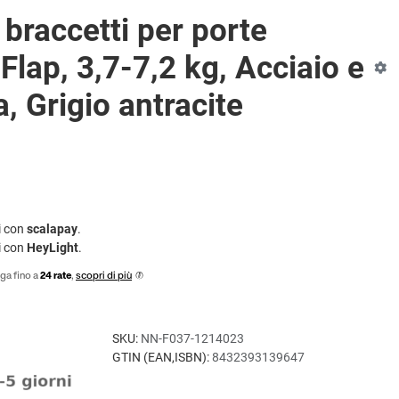
braccetti per porte
 Flap, 3,7-7,2 kg, Acciaio e
, Grigio antracite
i con
scalapay
.
i con
HeyLight
.
ga fino a
24 rate
,
scopri di più
SKU:
NN-F037-1214023
GTIN (EAN,ISBN):
8432393139647