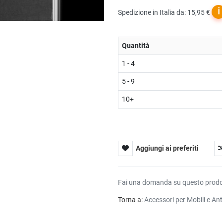
ℹ
Spedizione in Italia da: 15,95 €
Quantità
1 - 4
5 - 9
10+
Aggiungi ai preferiti
Fai una domanda su questo prod
Torna a:
Accessori per Mobili e An