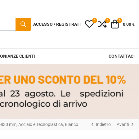
0
0
0
I miei preferiti
Compara
Carrello
ACCESSO / REGISTRATI
0,00 €
ONIANZE CLIENTI
CONTATTACI
0-830 mm, Acciaio e Tecnoplastica, Bianco
Indietro
Avanti