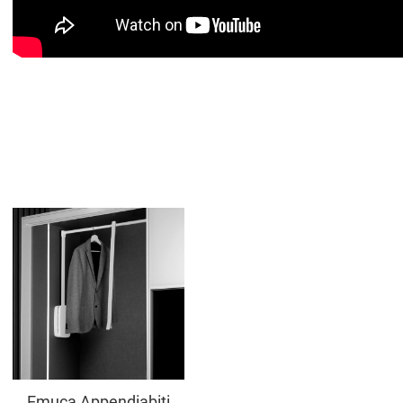
Aggiungi ai preferiti
Aggiungi a
compara prodotti
Vista anteprima
Emuca Appendiabiti