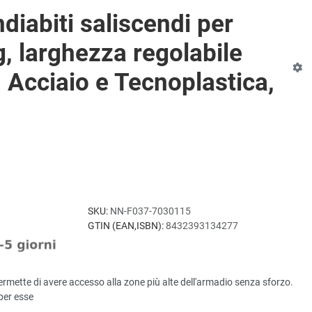
iabiti saliscendi per
, larghezza regolabile
Acciaio e Tecnoplastica,
SKU:
NN-F037-7030115
GTIN (EAN,ISBN):
8432393134277
ermette di avere accesso alla zone più alte dell'armadio senza sforzo.
per esse