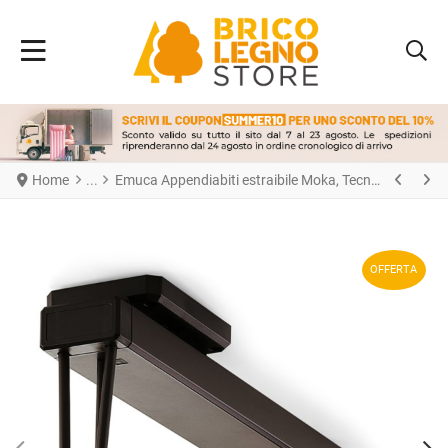
Home
Emuca Appendiabiti estraibile Moka, Tecnoplastica e Alluminio, Verniciato moka
OFFERTA