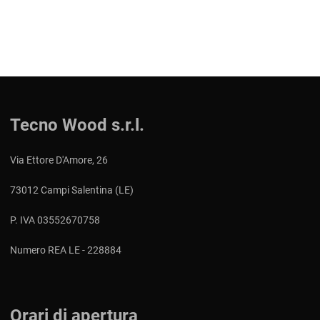
Tecno Wood s.r.l.
Via Ettore D'Amore, 26
73012 Campi Salentina (LE)
P. IVA 03552670758
Numero REA LE - 228884
Orari di apertura