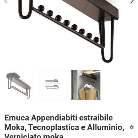
PREV
N
Emuca Appendiabiti estraibile
Moka, Tecnoplastica e Alluminio,
Verniciato moka