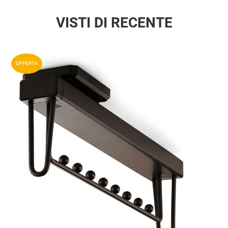
VISTI DI RECENTE
Aggiun
OFFERTA
Aggiu
Vista